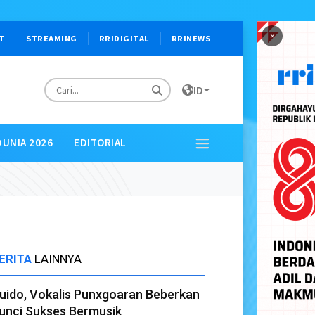
×
T
STREAMING
RRIDIGITAL
RRINEWS
ID
DUNIA 2026
EDITORIAL
ERITA
LAINNYA
uido, Vokalis Punxgoaran Beberkan
unci Sukses Bermusik