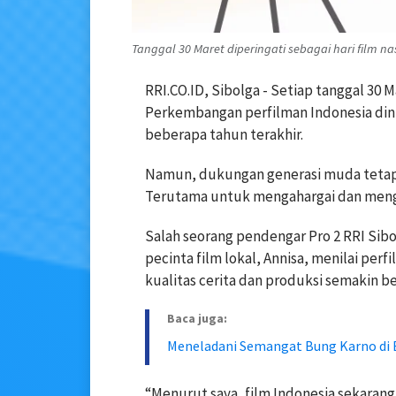
Tanggal 30 Maret diperingati sebagai hari film nasi
RRI.CO.ID, Sibolga - Setiap tanggal 30 M
Perkembangan perfilman Indonesia di
beberapa tahun terakhir.
Namun, dukungan generasi muda tetap m
Terutama untuk mengahargai dan mengapr
Salah seorang pendengar Pro 2 RRI Sibo
pecinta film lokal, Annisa, menilai perf
kualitas cerita dan produksi semakin 
Baca juga:
Meneladani Semangat Bung Karno di E
“Menurut saya, film Indonesia sekarang s