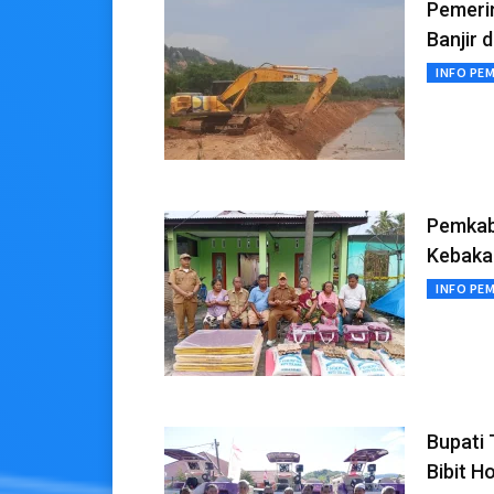
Pemeri
Banjir 
INFO PE
Pemkab
Kebakar
INFO PE
Bupati 
Bibit H