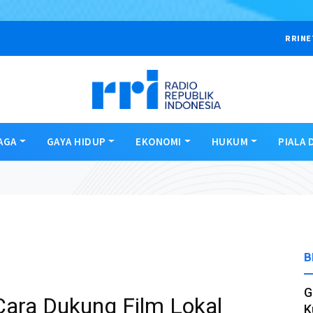
RRINE
AGA
GAYA HIDUP
EKONOMI
HUKUM
PIALA 
B
G
 Cara Dukung Film Lokal
K