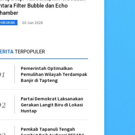
ntara Filter Bubble dan Echo
hamber
30 Jun 2026
HIBURAN
ERITA
TERPOPULER
Pemerintah Optimalkan
01
Pemulihan Wilayah Terdampak
Banjir di Tapteng
Partai Demokrat Laksanakan
02
Gerakan Langit Biru di Lokasi
Huntap
Pemkab Tapanuli Tengah
03