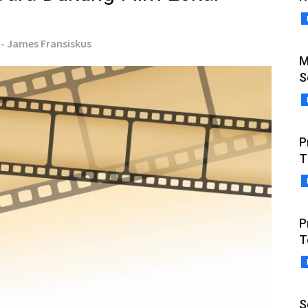
 - James Fransiskus
M
S
P
T
P
T
S