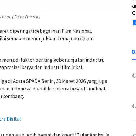
a
C
onal. ( Foto : Freepik )
aret diperingati sebagai hari Film Nasional.
nilai semakin menunjukkan kemajuan dalam
B
enjadi faktor penting keberlanjutan industri.
esiasi karya dan industri film lokal.
lga di Acara SPADA Senin, 30 Maret 2026 yang juga
ilman Indonesia memiliki potensi besar. Ia melihat
berkembang.
ra Digital
udah jauh lebih berani dan kreatif,” ujar Annisa. Ia