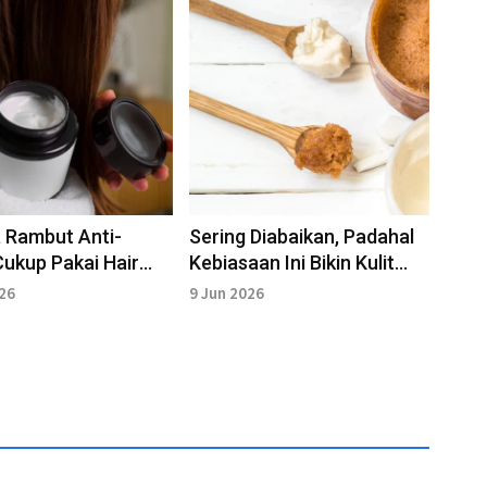
 Rambut Anti-
Sering Diabaikan, Padahal
Cukup Pakai Hair
Kebiasaan Ini Bikin Kulit
i Rumah
Tubuh Bersih Sempurna
026
9 Jun 2026