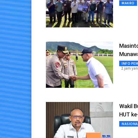
MAKRO
Masint
Munawa
INFO PE
2 jam yan
Wakil B
HUT ke
NASIONA