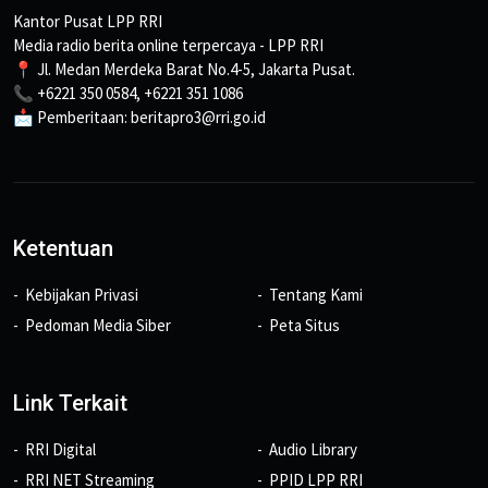
Kantor Pusat LPP RRI
Media radio berita online terpercaya - LPP RRI
📍 Jl. Medan Merdeka Barat No.4-5, Jakarta Pusat.
📞 +6221 350 0584, +6221 351 1086
📩 Pemberitaan: beritapro3@rri.go.id
Ketentuan
Kebijakan Privasi
Tentang Kami
Pedoman Media Siber
Peta Situs
Link Terkait
RRI Digital
Audio Library
RRI NET Streaming
PPID LPP RRI