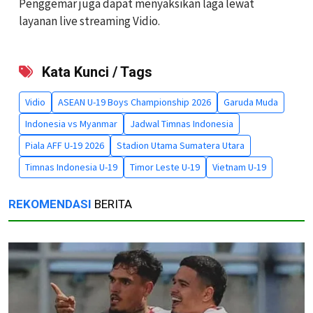
Penggemar juga dapat menyaksikan laga lewat
layanan live streaming Vidio.
Kata Kunci / Tags
Vidio
ASEAN U-19 Boys Championship 2026
Garuda Muda
Indonesia vs Myanmar
Jadwal Timnas Indonesia
Piala AFF U-19 2026
Stadion Utama Sumatera Utara
Timnas Indonesia U-19
Timor Leste U-19
Vietnam U-19
REKOMENDASI
BERITA