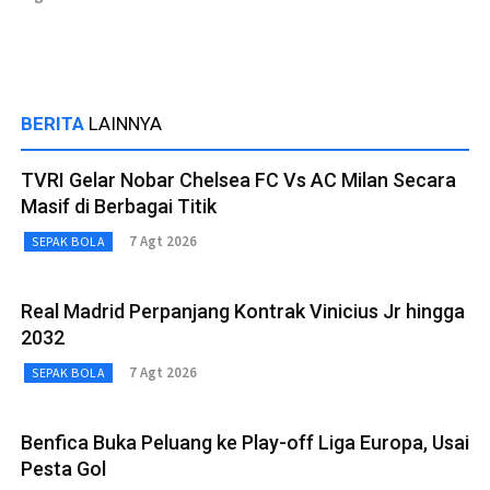
BERITA
LAINNYA
TVRI Gelar Nobar Chelsea FC Vs AC Milan Secara
Masif di Berbagai Titik
7 Agt 2026
SEPAK BOLA
Real Madrid Perpanjang Kontrak Vinicius Jr hingga
2032
7 Agt 2026
SEPAK BOLA
Benfica Buka Peluang ke Play-off Liga Europa, Usai
Pesta Gol