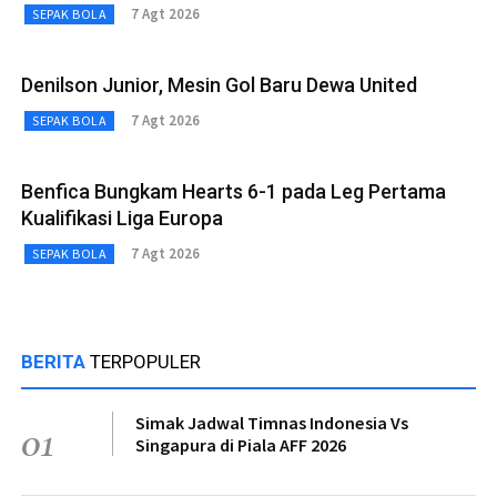
7 Agt 2026
SEPAK BOLA
Denilson Junior, Mesin Gol Baru Dewa United
7 Agt 2026
SEPAK BOLA
Benfica Bungkam Hearts 6-1 pada Leg Pertama
Kualifikasi Liga Europa
7 Agt 2026
SEPAK BOLA
BERITA
TERPOPULER
Simak Jadwal Timnas Indonesia Vs
01
Singapura di Piala AFF 2026