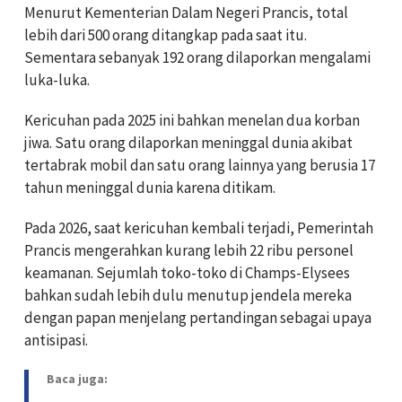
Menurut Kementerian Dalam Negeri Prancis, total
lebih dari 500 orang ditangkap pada saat itu.
Sementara sebanyak 192 orang dilaporkan mengalami
luka-luka.
Kericuhan pada 2025 ini bahkan menelan dua korban
jiwa. Satu orang dilaporkan meninggal dunia akibat
tertabrak mobil dan satu orang lainnya yang berusia 17
tahun meninggal dunia karena ditikam.
Pada 2026, saat kericuhan kembali terjadi, Pemerintah
Prancis mengerahkan kurang lebih 22 ribu personel
keamanan. Sejumlah toko-toko di Champs-Elysees
bahkan sudah lebih dulu menutup jendela mereka
dengan papan menjelang pertandingan sebagai upaya
antisipasi.
Baca juga: