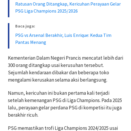
Ratusan Orang Ditangkap, Kericuhan Perayaan Gelar
PSG Liga Champions 2025/2026
Baca juga:
PSG vs Arsenal Berakhir, Luis Enrique: Kedua Tim
Pantas Menang
Kementerian Dalam Negeri Prancis mencatat lebih dari
300 orang ditangkap usai kerusuhan tersebut.
Sejumlah kendaraan dibakar dan beberapa toko
mengalami kerusakan selama aksi berlangsung.
Namun, kericuhan ini bukan pertama kali terjadi
setelah kemenangan PSG di Liga Champions. Pada 2025
lalu, perayaan gelar perdana PSG di kompetisi itu juga
berakhir ricuh.
PSG memastikan trofi Liga Champions 2024/2025 usai