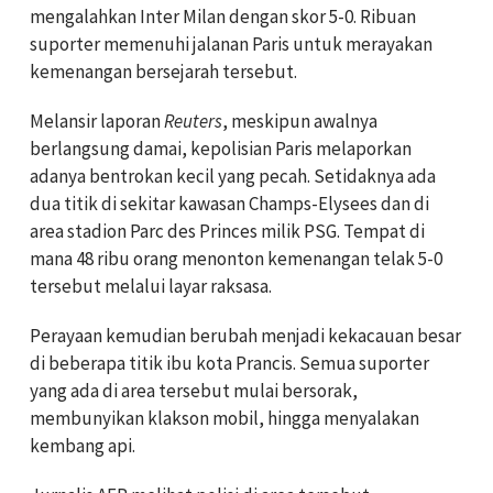
mengalahkan Inter Milan dengan skor 5-0. Ribuan
suporter memenuhi jalanan Paris untuk merayakan
kemenangan bersejarah tersebut.
Melansir laporan
Reuters
, meskipun awalnya
berlangsung damai, kepolisian Paris melaporkan
adanya bentrokan kecil yang pecah. Setidaknya ada
dua titik di sekitar kawasan Champs-Elysees dan di
area stadion Parc des Princes milik PSG. Tempat di
mana 48 ribu orang menonton kemenangan telak 5-0
tersebut melalui layar raksasa.
Perayaan kemudian berubah menjadi kekacauan besar
di beberapa titik ibu kota Prancis. Semua suporter
yang ada di area tersebut mulai bersorak,
membunyikan klakson mobil, hingga menyalakan
kembang api.