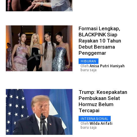
Formasi Lengkap,
BLACKPINK Siap
Rayakan 10 Tahun
Debut Bersama
Penggemar
HIBURAN
Oleh
Anisa Putri Haniyah
baru saja
Trump: Kesepakatan
Pembukaan Selat
Hormuz Belum
Tercapai
INTERNASIONAL
Oleh
Wilda Arifati
baru saja