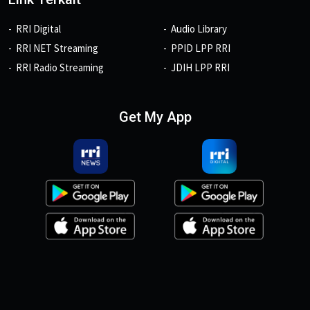
RRI Digital
Audio Library
RRI NET Streaming
PPID LPP RRI
RRI Radio Streaming
JDIH LPP RRI
Get My App