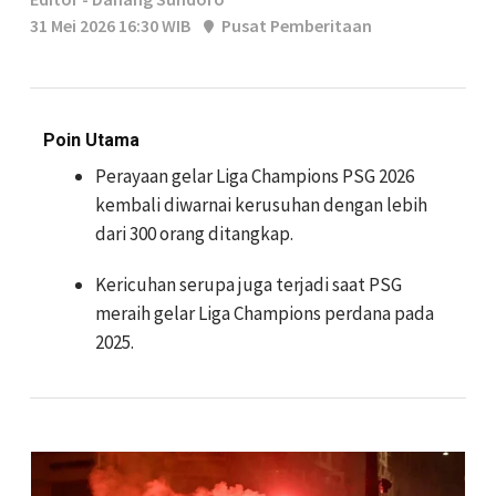
31 Mei 2026 16:30 WIB
Pusat Pemberitaan
Poin Utama
Perayaan gelar Liga Champions PSG 2026
kembali diwarnai kerusuhan dengan lebih
dari 300 orang ditangkap.
Kericuhan serupa juga terjadi saat PSG
meraih gelar Liga Champions perdana pada
2025.