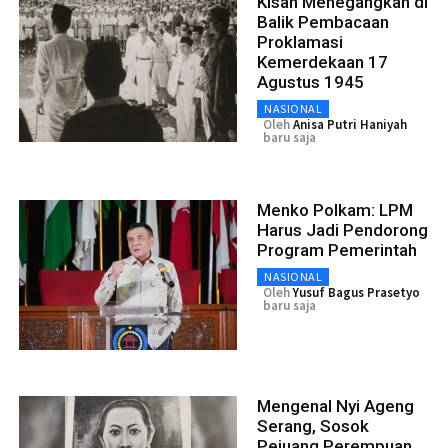
Kisah Menegangkan di
Balik Pembacaan
Proklamasi
Kemerdekaan 17
Agustus 1945
NASIONAL
Oleh
Anisa Putri Haniyah
baru saja
Menko Polkam: LPM
Harus Jadi Pendorong
Program Pemerintah
NASIONAL
Oleh
Yusuf Bagus Prasetyo
baru saja
Mengenal Nyi Ageng
Serang, Sosok
Pejuang Perempuan