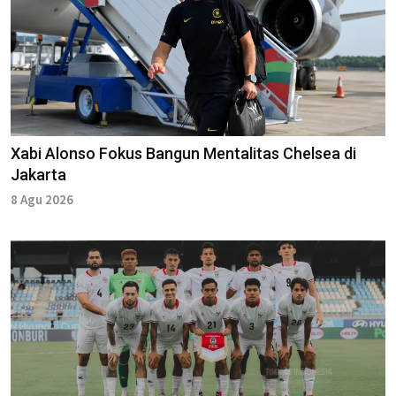
Xabi Alonso Fokus Bangun Mentalitas Chelsea di
Jakarta
8 Agu 2026