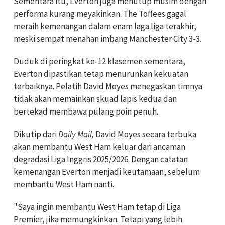
Sementara itu, Everton juga menutup musim dengan
performa kurang meyakinkan. The Toffees gagal
meraih kemenangan dalam enam laga liga terakhir,
meski sempat menahan imbang Manchester City 3-3.
Duduk di peringkat ke-12 klasemen sementara,
Everton dipastikan tetap menurunkan kekuatan
terbaiknya. Pelatih David Moyes menegaskan timnya
tidak akan memainkan skuad lapis kedua dan
bertekad membawa pulang poin penuh.
Dikutip dari
Daily Mail,
David Moyes secara terbuka
akan membantu West Ham keluar dari ancaman
degradasi Liga Inggris 2025/2026. Dengan catatan
kemenangan Everton menjadi keutamaan, sebelum
membantu West Ham nanti.
"Saya ingin membantu West Ham tetap di Liga
Premier, jika memungkinkan. Tetapi yang lebih