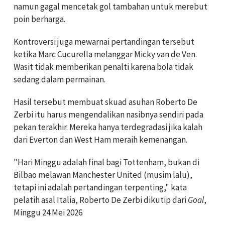
namun gagal mencetak gol tambahan untuk merebut
poin berharga.
Kontroversi juga mewarnai pertandingan tersebut
ketika Marc Cucurella melanggar Micky van de Ven.
Wasit tidak memberikan penalti karena bola tidak
sedang dalam permainan.
Hasil tersebut membuat skuad asuhan Roberto De
Zerbi itu harus mengendalikan nasibnya sendiri pada
pekan terakhir. Mereka hanya terdegradasi jika kalah
dari Everton dan West Ham meraih kemenangan.
"Hari Minggu adalah final bagi Tottenham, bukan di
Bilbao melawan Manchester United (musim lalu),
tetapi ini adalah pertandingan terpenting," kata
pelatih asal Italia, Roberto De Zerbi dikutip dari
Goal
,
Minggu 24 Mei 2026