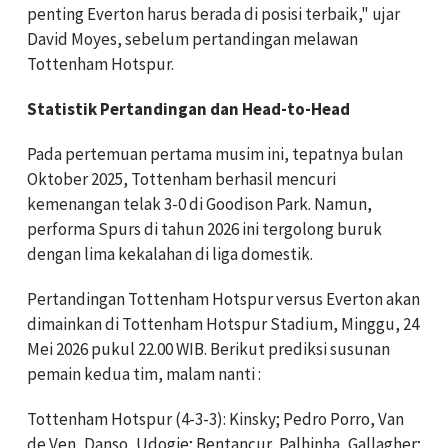
penting Everton harus berada di posisi terbaik," ujar
David Moyes, sebelum pertandingan melawan
Tottenham Hotspur.
Statistik Pertandingan dan Head-to-Head
Pada pertemuan pertama musim ini, tepatnya bulan
Oktober 2025, Tottenham berhasil mencuri
kemenangan telak 3-0 di Goodison Park. Namun,
performa Spurs di tahun 2026 ini tergolong buruk
dengan lima kekalahan di liga domestik.
Pertandingan Tottenham Hotspur versus Everton akan
dimainkan di Tottenham Hotspur Stadium, Minggu, 24
Mei 2026 pukul 22.00 WIB. Berikut prediksi susunan
pemain kedua tim, malam nanti :
Tottenham Hotspur (4-3-3): Kinsky; Pedro Porro, Van
de Ven, Danso, Udogie; Bentancur, Palhinha, Gallagher;