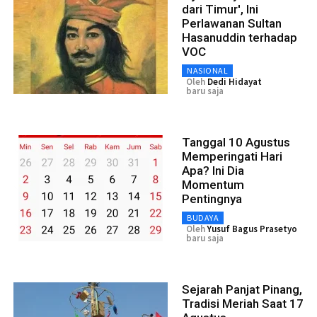
dari Timur', Ini
Perlawanan Sultan
Hasanuddin terhadap
VOC
NASIONAL
Oleh
Dedi Hidayat
baru saja
Tanggal 10 Agustus
Memperingati Hari
Apa? Ini Dia
Momentum
Pentingnya
BUDAYA
Oleh
Yusuf Bagus Prasetyo
baru saja
Sejarah Panjat Pinang,
Tradisi Meriah Saat 17