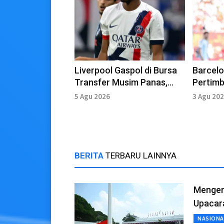
Liverpool Gaspol di Bursa
Barcelo
Transfer Musim Panas,
Pertim
Setelah Barcola Kini Bidik
PSG unt
5 Agu 2026
3 Agu 20
Mbaye
BERITA
TERBARU LAINNYA
Mengena
Upacar
NASIONA