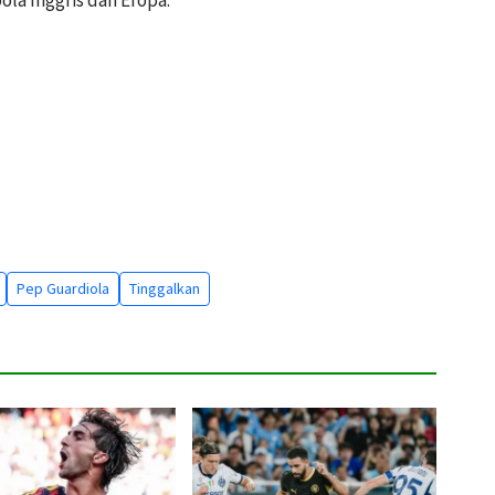
ola Inggris dan Eropa.
Pep Guardiola
Tinggalkan