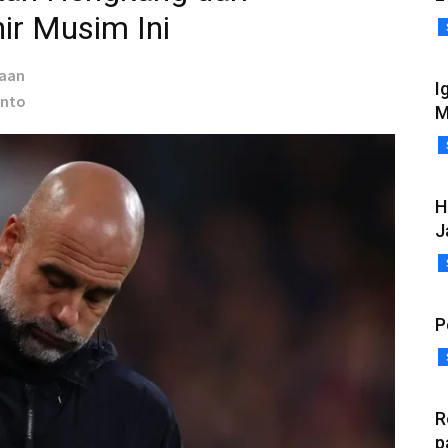
ir Musim Ini
taan
I
anto
M
H
J
P
R
p