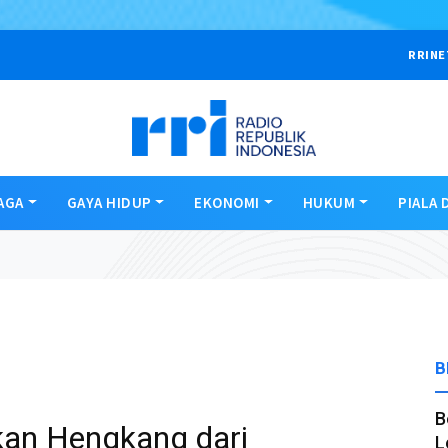
RRINE
AGA
GAYA HIDUP
EKONOMI
HUKUM
PIALA 
B
B
kan Hengkang dari
L