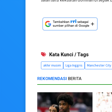
salah satu kekuatan dominan di sepak b
Kata Kunci / Tags
akhir musim
Liga Inggris
Manchester City
REKOMENDASI
BERITA