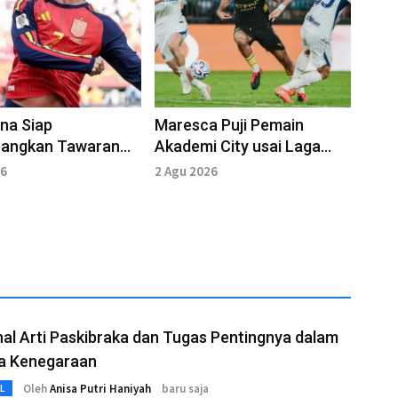
na Siap
Maresca Puji Pemain
bangkan Tawaran
Akademi City usai Laga
uk Ferran Torres
Lawan Inter
26
2 Agu 2026
l Arti Paskibraka dan Tugas Pentingnya dalam
a Kenegaraan
Oleh
Anisa Putri Haniyah
baru saja
L