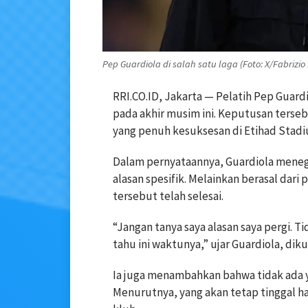
Pep Guardiola di salah satu laga (Foto: X/Fabrizi
RRI.CO.ID, Jakarta — Pelatih Pep Guar
pada akhir musim ini. Keputusan ters
yang penuh kesuksesan di Etihad Stadi
Dalam pernyataannya, Guardiola meneg
alasan spesifik. Melainkan berasal dar
tersebut telah selesai.
“Jangan tanya saya alasan saya pergi. Ti
tahu ini waktunya,” ujar Guardiola, diku
Ia juga menambahkan bahwa tidak ada y
Menurutnya, yang akan tetap tinggal 