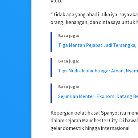
klub.
“Tidak ada yang abadi. Jika iya, saya aka
orang, kenangan, dan cinta saya untuk 
Baca juga:
Tiga Mantan Pejabat Jadi Tersangka, 
Baca juga:
Tips Mudik Iduladha agar Aman, Nyama
Baca juga:
Sejumlah Menteri Ekonomi Datang Berg
Kepergian pelatih asal Spanyol itu men
dalam sejarah Manchester City. Di baw
gelar domestik hingga internasional.