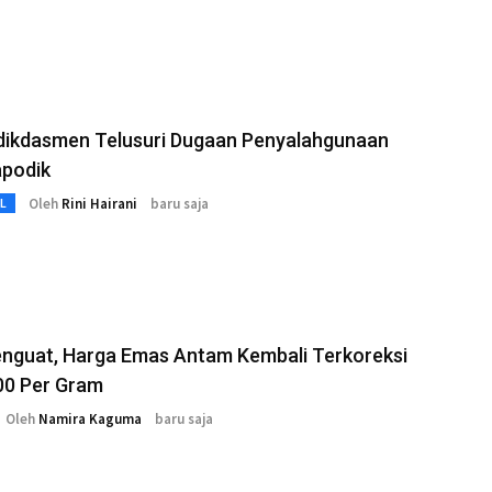
ikdasmen Telusuri Dugaan Penyalahgunaan
apodik
Oleh
Rini Hairani
baru saja
L
enguat, Harga Emas Antam Kembali Terkoreksi
00 Per Gram
Oleh
Namira Kaguma
baru saja