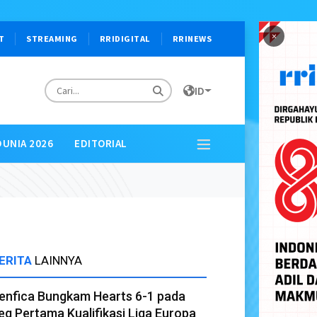
×
T
STREAMING
RRIDIGITAL
RRINEWS
ID
DUNIA 2026
EDITORIAL
ERITA
LAINNYA
enfica Bungkam Hearts 6-1 pada
eg Pertama Kualifikasi Liga Europa