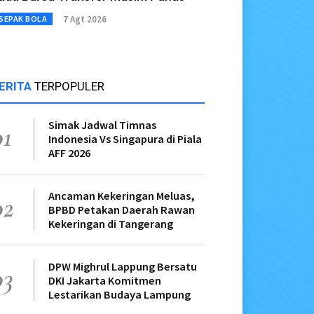
7 Agt 2026
SEPAK BOLA
ERITA
TERPOPULER
Simak Jadwal Timnas
01
Indonesia Vs Singapura di Piala
AFF 2026
Ancaman Kekeringan Meluas,
02
BPBD Petakan Daerah Rawan
Kekeringan di Tangerang
DPW Mighrul Lappung Bersatu
03
DKI Jakarta Komitmen
Lestarikan Budaya Lampung