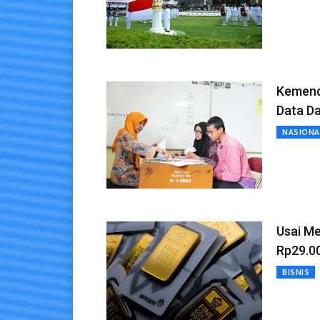
Kemend
Data D
NASIONA
Usai M
Rp29.0
BISNIS