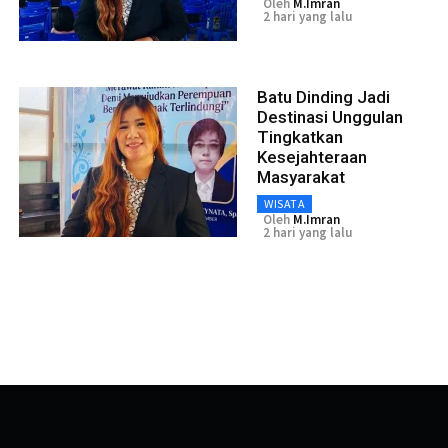
Oleh
M.Imran
2 hari yang lalu
Batu Dinding Jadi
Destinasi Unggulan
Tingkatkan
Kesejahteraan
Masyarakat
WISATA
Oleh
M.Imran
2 hari yang lalu