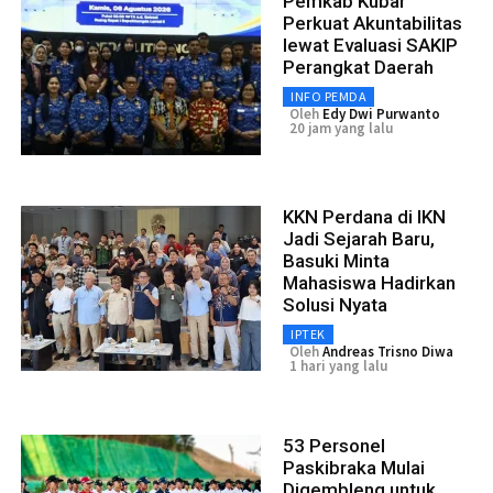
Pemkab Kubar
Perkuat Akuntabilitas
lewat Evaluasi SAKIP
Perangkat Daerah
INFO PEMDA
Oleh
Edy Dwi Purwanto
20 jam yang lalu
KKN Perdana di IKN
Jadi Sejarah Baru,
Basuki Minta
Mahasiswa Hadirkan
Solusi Nyata
IPTEK
Oleh
Andreas Trisno Diwa
1 hari yang lalu
53 Personel
Paskibraka Mulai
Digembleng untuk