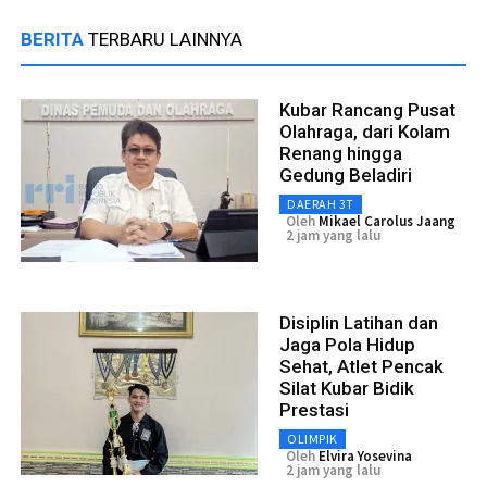
BERITA
TERBARU LAINNYA
Kubar Rancang Pusat
Olahraga, dari Kolam
Renang hingga
Gedung Beladiri
DAERAH 3T
Oleh
Mikael Carolus Jaang
2 jam yang lalu
Disiplin Latihan dan
Jaga Pola Hidup
Sehat, Atlet Pencak
Silat Kubar Bidik
Prestasi
OLIMPIK
Oleh
Elvira Yosevina
2 jam yang lalu