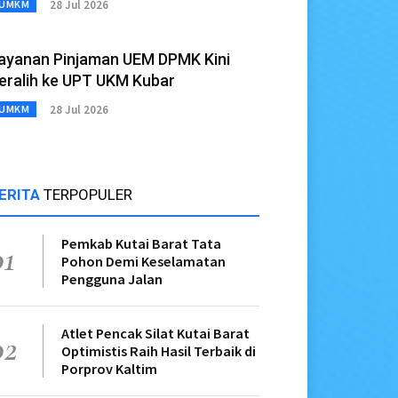
28 Jul 2026
UMKM
ayanan Pinjaman UEM DPMK Kini
eralih ke UPT UKM Kubar
28 Jul 2026
UMKM
ERITA
TERPOPULER
Pemkab Kutai Barat Tata
01
Pohon Demi Keselamatan
Pengguna Jalan
Atlet Pencak Silat Kutai Barat
02
Optimistis Raih Hasil Terbaik di
Porprov Kaltim