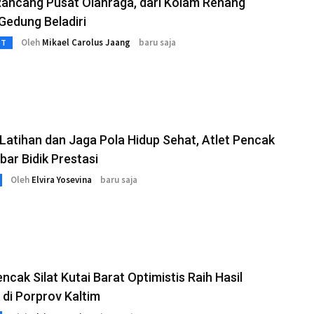
Rancang Pusat Olahraga, dari Kolam Renang
Gedung Beladiri
Oleh
Mikael Carolus Jaang
baru saja
3T
n Latihan dan Jaga Pola Hidup Sehat, Atlet Pencak
ubar Bidik Prestasi
Oleh
Elvira Yosevina
baru saja
encak Silat Kutai Barat Optimistis Raih Hasil
 di Porprov Kaltim