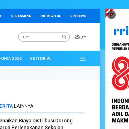
×
T
STREAMING
RRIDIGITAL
RRINEWS
ID
DUNIA 2026
EDITORIAL
ERITA
LAINNYA
enaikan Biaya Distribusi Dorong
arga Perlengkapan Sekolah