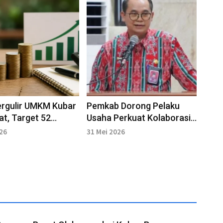
ergulir UMKM Kubar
Pemkab Dorong Pelaku
at, Target 52
Usaha Perkuat Kolaborasi
ma pada 2026
dengan UMKM Lokal
026
31 Mei 2026