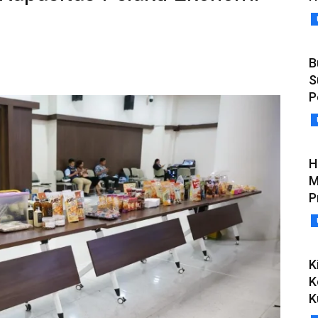
B
S
P
H
M
P
K
K
K