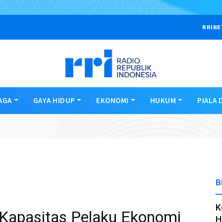
RRINE
AGA
GAYA HIDUP
EKONOMI
HUKUM
PIALA 
B
K
 Kapasitas Pelaku Ekonomi
H