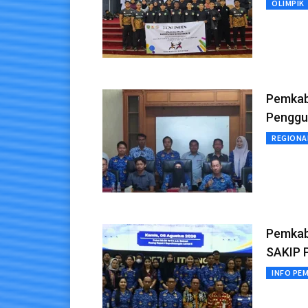
OLIMPIK
Pemkab
Penggu
REGIONA
Pemkab 
SAKIP 
INFO PE