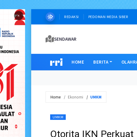
×
REDAKSI
PEDOMAN MEDIA SIBER
SENDAWAR
HOME
BERITA
OLAHR
Home
Ekonomi
UMKM
UMKM
Otorita IKN Perkuat