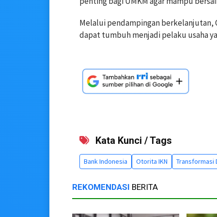
penting bagi UMKM agar mampu bersaing
Melalui pendampingan berkelanjutan, O
dapat tumbuh menjadi pelaku usaha yan
Kata Kunci / Tags
Bank Indonesia
Otorita IKN
Transformasi D
REKOMENDASI
BERITA