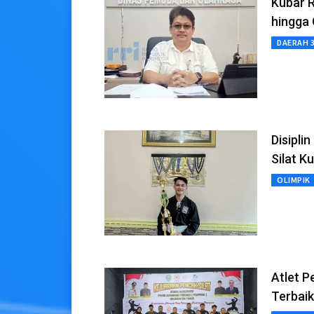
Kubar 
hingga 
DAERAH 
Disipli
Silat K
OLIMPIK
Atlet P
Terbaik