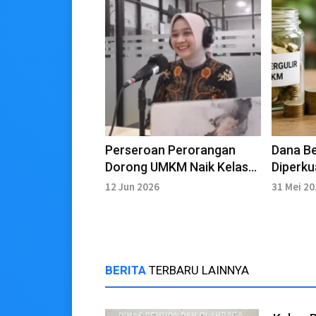
Perseroan Perorangan
Dana B
Dorong UMKM Naik Kelas
Diperku
Melalui Legalitas Usaha
Peneri
12 Jun 2026
31 Mei 2
BERITA
TERBARU LAINNYA