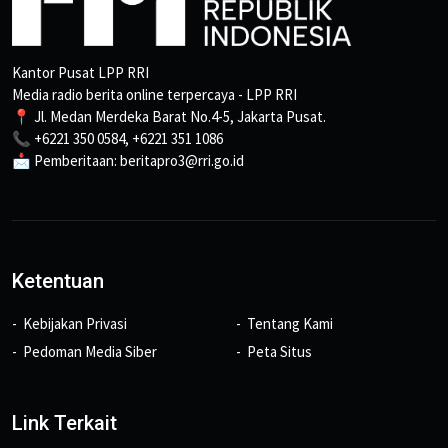
Kantor Pusat LPP RRI
Media radio berita online terpercaya - LPP RRI
📍 Jl. Medan Merdeka Barat No.4-5, Jakarta Pusat.
📞 +6221 350 0584, +6221 351 1086
📩 Pemberitaan: beritapro3@rri.go.id
Ketentuan
Kebijakan Privasi
Tentang Kami
Pedoman Media Siber
Peta Situs
Link Terkait