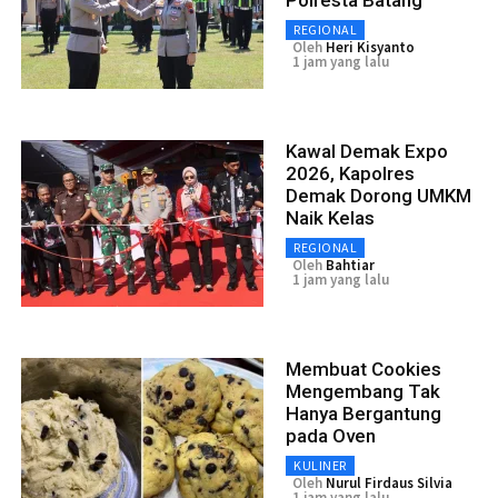
Polresta Batang
REGIONAL
Oleh
Heri Kisyanto
1 jam yang lalu
Kawal Demak Expo
2026, Kapolres
Demak Dorong UMKM
Naik Kelas
REGIONAL
Oleh
Bahtiar
1 jam yang lalu
Membuat Cookies
Mengembang Tak
Hanya Bergantung
pada Oven
KULINER
Oleh
Nurul Firdaus Silvia
1 jam yang lalu