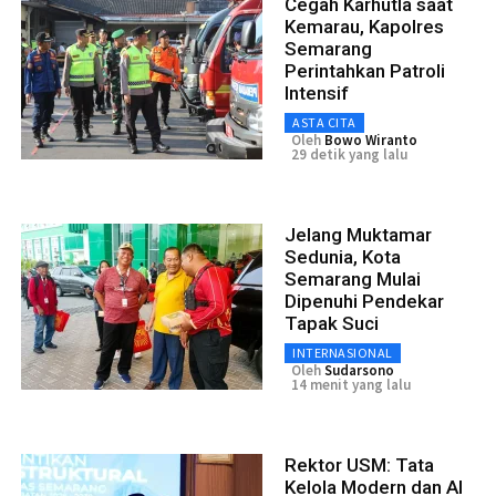
Cegah Karhutla saat
Kemarau, Kapolres
Semarang
Perintahkan Patroli
Intensif
ASTA CITA
Oleh
Bowo Wiranto
29 detik yang lalu
Jelang Muktamar
Sedunia, Kota
Semarang Mulai
Dipenuhi Pendekar
Tapak Suci
INTERNASIONAL
Oleh
Sudarsono
14 menit yang lalu
Rektor USM: Tata
Kelola Modern dan AI