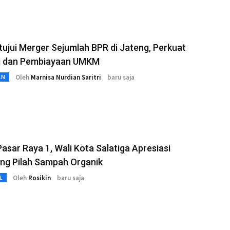
ujui Merger Sejumlah BPR di Jateng, Perkuat
ri dan Pembiayaan UMKM
Oleh
Marnisa Nurdian Saritri
baru saja
AN
Pasar Raya 1, Wali Kota Salatiga Apresiasi
ng Pilah Sampah Organik
Oleh
Rosikin
baru saja
L