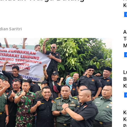
K
dian Saritri
A
T
M
L
B
K
K
K
P