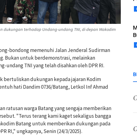
M
n dukungan terhadap Undang-undang TNI, di depan Makodim
B
dong-bondong memenuhi Jalan Jenderal Sudirman
g. Bukan untuk berdemonstrasi, melainkan
-undang TNI yang telah disahkan oleh DPR RI.
B
 bertuliskan dukungan kepada jajaran Kodim
ntuh hati Dandim 0736/Batang, Letkol Inf Ahmad
gan ratusan warga Batang yang sengaja memberikan
sebut. "Terus terang kami kaget sekaligus bangga
Makodim Batang untuk memberikan dukungan pada
R RI," ungkapnya, Senin (24/3/2025).