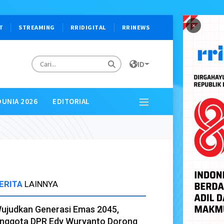
×
T
STREAMING
RRIDIGITAL
RRINEWS
ID
DUNIA 2026
EDITORIAL
ERITA
LAINNYA
ujudkan Generasi Emas 2045,
nggota DPR Edy Wuryanto Dorong