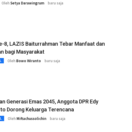
Oleh
Setya Darawingrum
baru saja
e-8, LAZIS Baiturrahman Tebar Manfaat dan
an bagi Masyarakat
Oleh
Bowo Wiranto
baru saja
L
an Generasi Emas 2045, Anggota DPR Edy
to Dorong Keluarga Terencana
Oleh
Miftachussolichin
baru saja
L