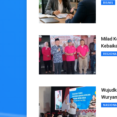
BISNIS
Milad K
Kebaik
REGIONA
Wujudk
Wuryan
NASIONA