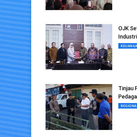
OJK Set
Indust
KEUANG
Tinjau 
Pedaga
REGIONA