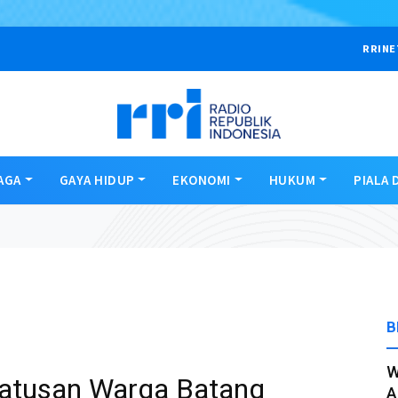
RRINE
AGA
GAYA HIDUP
EKONOMI
HUKUM
PIALA 
B
W
atusan Warga Batang
A