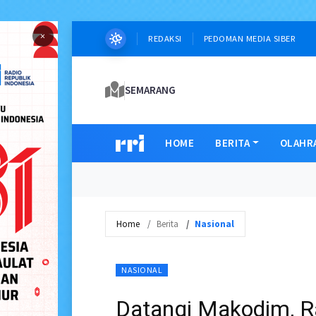
×
REDAKSI
PEDOMAN MEDIA SIBER
SEMARANG
HOME
BERITA
OLAHR
Home
Berita
Nasional
NASIONAL
Datangi Makodim, R