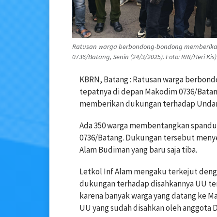
Ratusan warga berbondong-bondong memberika
0736/Batang, Senin (24/3/2025). Foto: RRI/Heri Kis)
KBRN, Batang : Ratusan warga berbon
tepatnya di depan Makodim 0736/Batan
memberikan dukungan terhadap Undang
Ada 350 warga membentangkan spanduk
0736/Batang. Dukungan tersebut menye
Alam Budiman yang baru saja tiba.
Letkol Inf Alam mengaku terkejut den
dukungan terhadap disahkannya UU ter
karena banyak warga yang datang ke 
UU yang sudah disahkan oleh anggota DP