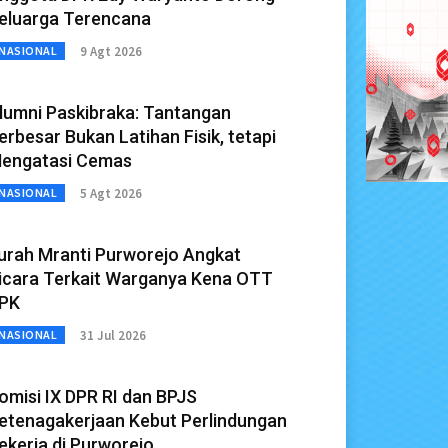
eluarga Terencana
9 Agt 2026
NASIONAL
lumni Paskibraka: Tantangan
erbesar Bukan Latihan Fisik, tetapi
engatasi Cemas
5 Agt 2026
NASIONAL
urah Mranti Purworejo Angkat
icara Terkait Warganya Kena OTT
PK
31 Jul 2026
NASIONAL
omisi IX DPR RI dan BPJS
etenagakerjaan Kebut Perlindungan
ekerja di Purworejo