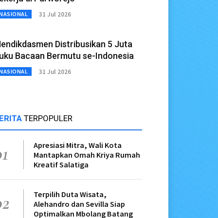
31 Jul 2026
NASIONAL
endikdasmen Distribusikan 5 Juta
uku Bacaan Bermutu se-Indonesia
31 Jul 2026
NASIONAL
ERITA
TERPOPULER
Apresiasi Mitra, Wali Kota
01
Mantapkan Omah Kriya Rumah
Kreatif Salatiga
Terpilih Duta Wisata,
02
Alehandro dan Sevilla Siap
Optimalkan Mbolang Batang