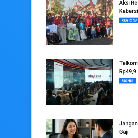
Aksi R
Kebers
REGIONA
Telkom 
Rp49,9 
BISNIS
Jangan 
Gaji