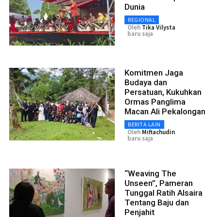
Dunia
REGIONAL
Oleh
Tika Vilysta
baru saja
Komitmen Jaga
Budaya dan
Persatuan, Kukuhkan
Ormas Panglima
Macan Ali Pekalongan
BERITA LAIN
Oleh
Miftachudin
baru saja
“Weaving The
Unseen”, Pameran
Tunggal Ratih Alsaira
Tentang Baju dan
Penjahit