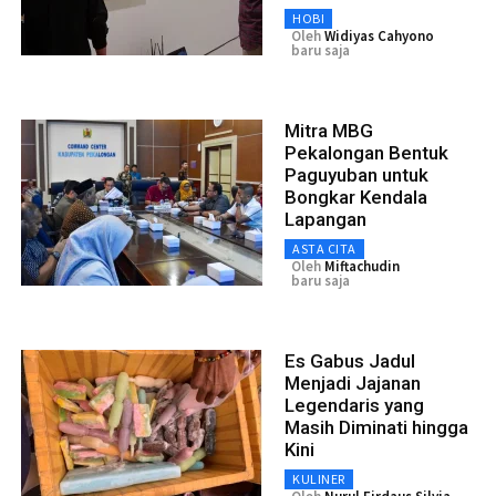
HOBI
Oleh
Widiyas Cahyono
baru saja
Mitra MBG
Pekalongan Bentuk
Paguyuban untuk
Bongkar Kendala
Lapangan
ASTA CITA
Oleh
Miftachudin
baru saja
Es Gabus Jadul
Menjadi Jajanan
Legendaris yang
Masih Diminati hingga
Kini
KULINER