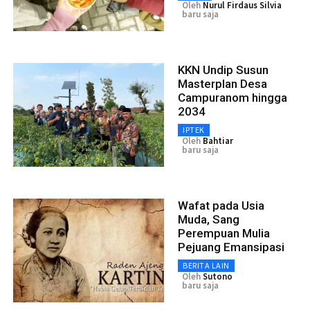
Oleh
Nurul Firdaus Silvia
baru saja
KKN Undip Susun
Masterplan Desa
Campuranom hingga
2034
IPTEK
Oleh
Bahtiar
baru saja
Wafat pada Usia
Muda, Sang
Perempuan Mulia
Pejuang Emansipasi
BERITA LAIN
Oleh
Sutono
baru saja