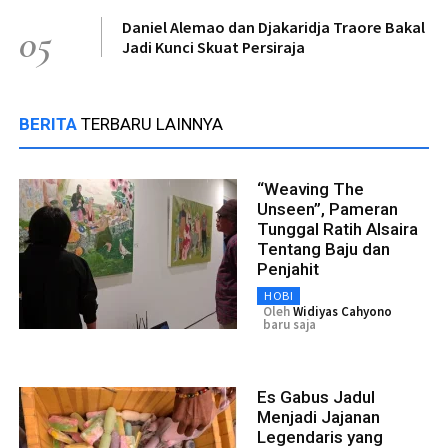
Daniel Alemao dan Djakaridja Traore Bakal
05
Jadi Kunci Skuat Persiraja
BERITA
TERBARU LAINNYA
“Weaving The
Unseen”, Pameran
Tunggal Ratih Alsaira
Tentang Baju dan
Penjahit
HOBI
Oleh
Widiyas Cahyono
baru saja
Es Gabus Jadul
Menjadi Jajanan
Legendaris yang