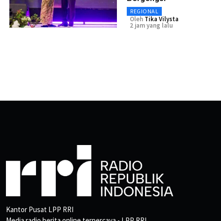
REGIONAL
Oleh
Tika Vilysta
2 jam yang lalu
Kantor Pusat LPP RRI
Media radio berita online terpercaya - LPP RRI