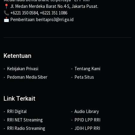
📍 Jl. Medan Merdeka Barat No.4-5, Jakarta Pusat.
📞 +6221 350 0584, +6221 351 1086
📩 Pemberitaan: beritapro3@rri.go.id
Ketentuan
Kebijakan Privasi
Tentang Kami
Pedoman Media Siber
Peta Situs
Link Terkait
RRI Digital
Audio Library
RRI NET Streaming
PPID LPP RRI
RRI Radio Streaming
JDIH LPP RRI