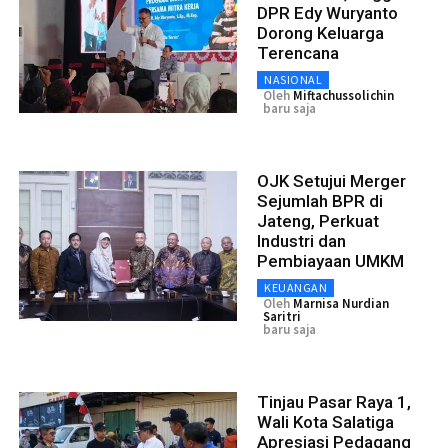
DPR Edy Wuryanto
Dorong Keluarga
Terencana
NASIONAL
Oleh
Miftachussolichin
baru saja
OJK Setujui Merger
Sejumlah BPR di
Jateng, Perkuat
Industri dan
Pembiayaan UMKM
KEUANGAN
Oleh
Marnisa Nurdian
Saritri
baru saja
Tinjau Pasar Raya 1,
Wali Kota Salatiga
Apresiasi Pedagang