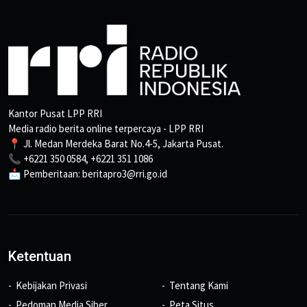
Kantor Pusat LPP RRI
Media radio berita online terpercaya - LPP RRI
📍 Jl. Medan Merdeka Barat No.4-5, Jakarta Pusat.
📞 +6221 350 0584, +6221 351 1086
📩 Pemberitaan: beritapro3@rri.go.id
Ketentuan
Kebijakan Privasi
Tentang Kami
Pedoman Media Siber
Peta Situs