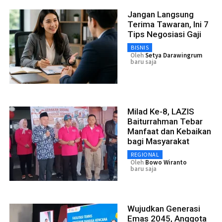
Jangan Langsung
Terima Tawaran, Ini 7
Tips Negosiasi Gaji
BISNIS
Oleh
Setya Darawingrum
baru saja
Milad Ke-8, LAZIS
Baiturrahman Tebar
Manfaat dan Kebaikan
bagi Masyarakat
REGIONAL
Oleh
Bowo Wiranto
baru saja
Wujudkan Generasi
Emas 2045, Anggota