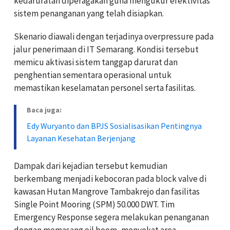
kedaruratan diperagakan guna mengukur efektivitas
sistem penanganan yang telah disiapkan.
Skenario diawali dengan terjadinya overpressure pada
jalur penerimaan di IT Semarang. Kondisi tersebut
memicu aktivasi sistem tanggap darurat dan
penghentian sementara operasional untuk
memastikan keselamatan personel serta fasilitas.
Baca juga:
Edy Wuryanto dan BPJS Sosialisasikan Pentingnya
Layanan Kesehatan Berjenjang
Dampak dari kejadian tersebut kemudian
berkembang menjadi kebocoran pada block valve di
kawasan Hutan Mangrove Tambakrejo dan fasilitas
Single Point Mooring (SPM) 50.000 DWT. Tim
Emergency Response segera melakukan penanganan
dengan memasang oil boom, menyekat area