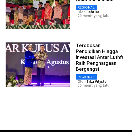
REGIONAL
Oleh
Bahtiar
20 menit yang lalu
Terobosan
Pendidikan Hingga
Investasi Antar Luthfi
Raih Penghargaan
Bergengsi
REGIONAL
Oleh
Tika Vilysta
50 menit yang lalu