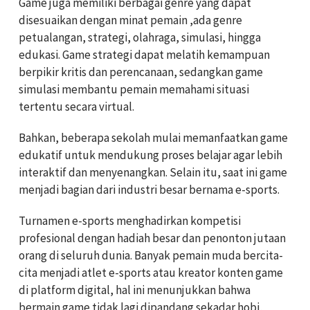
Game juga memiliki berbagai genre yang dapat
disesuaikan dengan minat pemain ,ada genre
petualangan, strategi, olahraga, simulasi, hingga
edukasi. Game strategi dapat melatih kemampuan
berpikir kritis dan perencanaan, sedangkan game
simulasi membantu pemain memahami situasi
tertentu secara virtual.
Bahkan, beberapa sekolah mulai memanfaatkan game
edukatif untuk mendukung proses belajar agar lebih
interaktif dan menyenangkan. Selain itu, saat ini game
menjadi bagian dari industri besar bernama e-sports.
Turnamen e-sports menghadirkan kompetisi
profesional dengan hadiah besar dan penonton jutaan
orang di seluruh dunia. Banyak pemain muda bercita-
cita menjadi atlet e-sports atau kreator konten game
di platform digital, hal ini menunjukkan bahwa
bermain game tidak lagi dipandang sekadar hobi,