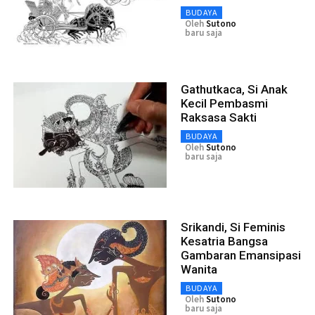
BUDAYA
Oleh
Sutono
baru saja
Gathutkaca, Si Anak
Kecil Pembasmi
Raksasa Sakti
BUDAYA
Oleh
Sutono
baru saja
Srikandi, Si Feminis
Kesatria Bangsa
Gambaran Emansipasi
Wanita
BUDAYA
Oleh
Sutono
baru saja