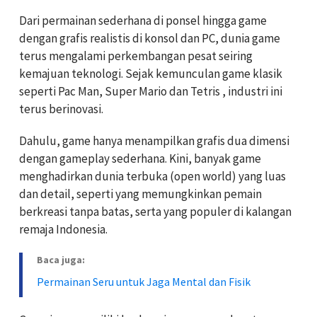
Dari permainan sederhana di ponsel hingga game
dengan grafis realistis di konsol dan PC, dunia game
terus mengalami perkembangan pesat seiring
kemajuan teknologi. Sejak kemunculan game klasik
seperti Pac Man, Super Mario dan Tetris , industri ini
terus berinovasi.
Dahulu, game hanya menampilkan grafis dua dimensi
dengan gameplay sederhana. Kini, banyak game
menghadirkan dunia terbuka (open world) yang luas
dan detail, seperti yang memungkinkan pemain
berkreasi tanpa batas, serta yang populer di kalangan
remaja Indonesia.
Baca juga:
Permainan Seru untuk Jaga Mental dan Fisik