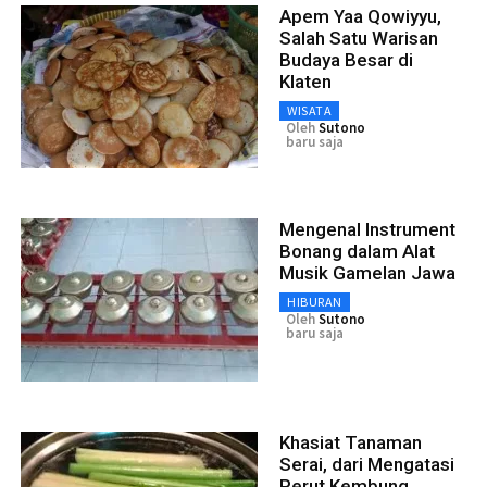
Apem Yaa Qowiyyu,
Salah Satu Warisan
Budaya Besar di
Klaten
WISATA
Oleh
Sutono
baru saja
Mengenal Instrument
Bonang dalam Alat
Musik Gamelan Jawa
HIBURAN
Oleh
Sutono
baru saja
Khasiat Tanaman
Serai, dari Mengatasi
Perut Kembung