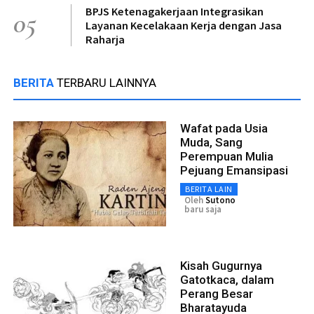
BPJS Ketenagakerjaan Integrasikan
05
Layanan Kecelakaan Kerja dengan Jasa
Raharja
BERITA
TERBARU LAINNYA
Wafat pada Usia
Muda, Sang
Perempuan Mulia
Pejuang Emansipasi
BERITA LAIN
Oleh
Sutono
baru saja
Kisah Gugurnya
Gatotkaca, dalam
Perang Besar
Bharatayuda