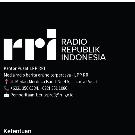
Kantor Pusat LPP RRI
Media radio berita online terpercaya - LPP RRI
📍 Jl. Medan Merdeka Barat No.4-5, Jakarta Pusat.
📞 +6221 350 0584, +6221 351 1086
📩 Pemberitaan: beritapro3@rri.go.id
Ketentuan