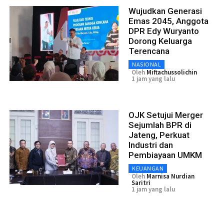
Wujudkan Generasi
Emas 2045, Anggota
DPR Edy Wuryanto
Dorong Keluarga
Terencana
NASIONAL
Oleh
Miftachussolichin
1 jam yang lalu
OJK Setujui Merger
Sejumlah BPR di
Jateng, Perkuat
Industri dan
Pembiayaan UMKM
KEUANGAN
Oleh
Marnisa Nurdian
Saritri
1 jam yang lalu