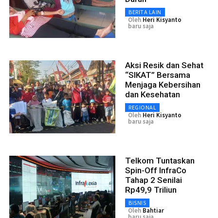
BERITA LAIN
Oleh
Heri Kisyanto
baru saja
Aksi Resik dan Sehat
“SIKAT” Bersama
Menjaga Kebersihan
dan Kesehatan
REGIONAL
Oleh
Heri Kisyanto
baru saja
Telkom Tuntaskan
Spin-Off InfraCo
Tahap 2 Senilai
Rp49,9 Triliun
BISNIS
Oleh
Bahtiar
baru saja