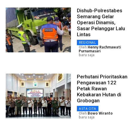
Dishub-Polrestabes
Semarang Gelar
Operasi Dinamis,
Sasar Pelanggar Lalu
Lintas
REGIONAL
Oleh
Henny Rachmawati
Purnamasari
baru saja
Perhutani Prioritaskan
Pengawasan 122
Petak Rawan
Kebakaran Hutan di
Grobogan
ASTA CITA
Oleh
Bowo Wiranto
baru saja