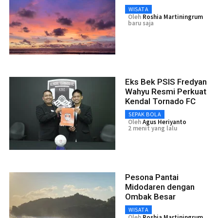
WISATA
Oleh
Roshia Martiningrum
baru saja
Eks Bek PSIS Fredyan
Wahyu Resmi Perkuat
Kendal Tornado FC
SEPAK BOLA
Oleh
Agus Heriyanto
2 menit yang lalu
Pesona Pantai
Midodaren dengan
Ombak Besar
WISATA
Oleh
Roshia Martiningrum