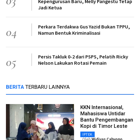
03
Kepengurusan Baru, Melly Pangestu Tetap
Jadi Ketua
Perkara Terdakwa Gus Yazid Bukan TPPU,
04
Namun Bentuk Kriminalisasi
Persis Takluk 0-2 dari PSPS, Pelatih Ricky
05
Nelson Lakukan Rotasi Pemain
BERITA
TERBARU LAINNYA
KKN Internasional,
Mahasiswa Untidar
Bantu Pengembangan
Kopi di Timor Leste
IPTEK
Oleh
Widiyas Cahyono