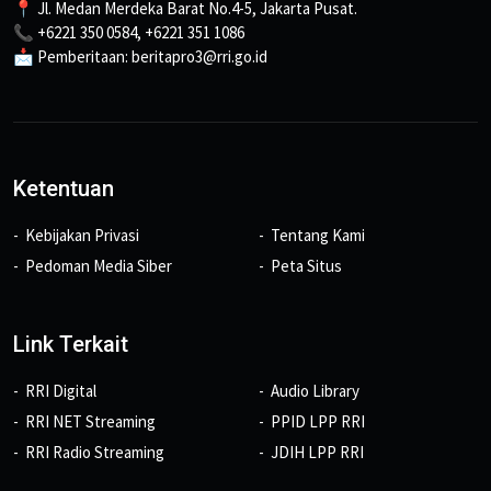
📍 Jl. Medan Merdeka Barat No.4-5, Jakarta Pusat.
📞 +6221 350 0584, +6221 351 1086
📩 Pemberitaan: beritapro3@rri.go.id
Ketentuan
Kebijakan Privasi
Tentang Kami
Pedoman Media Siber
Peta Situs
Link Terkait
RRI Digital
Audio Library
RRI NET Streaming
PPID LPP RRI
RRI Radio Streaming
JDIH LPP RRI