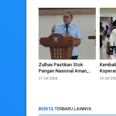
Zulhas Pastikan Stok
Kembali
Pangan Nasional Aman,
Koperas
Beras hingga Telur
Perkua
27 Jul 2026
15 Jul 20
Melimpah
Merah P
BERITA
TERBARU LAINNYA