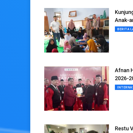
Kunjung
Anak-a
BERITA L
Afnan 
2026-2
INTERNA
Restu V