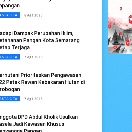
apangan
8 Agt 2026
ASTA CITA
adapi Dampak Perubahan Iklim,
etahanan Pangan Kota Semarang
etap Terjaga
7 Agt 2026
ASTA CITA
erhutani Prioritaskan Pengawasan
22 Petak Rawan Kebakaran Hutan di
robogan
7 Agt 2026
ASTA CITA
nggota DPD Abdul Kholik Usulkan
asela Jadi Kawasan Khusus
enyangga Pangan