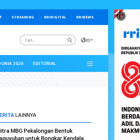
×
T
STREAMING
RRIDIGITAL
RRINEWS
ID
DUNIA 2026
EDITORIAL
ERITA
LAINNYA
itra MBG Pekalongan Bentuk
aguyuban untuk Bongkar Kendala