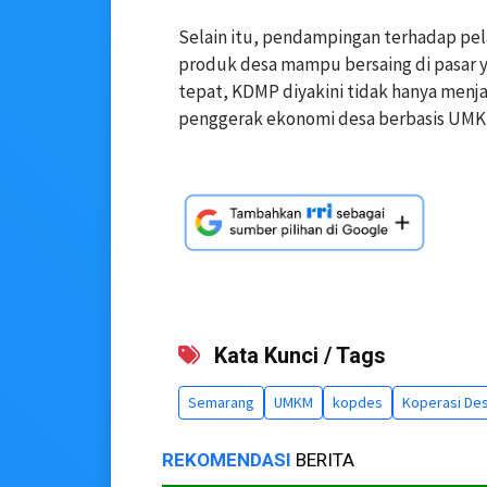
Selain itu, pendampingan terhadap pel
produk desa mampu bersaing di pasar 
tepat, KDMP diyakini tidak hanya menj
penggerak ekonomi desa berbasis UMK
Kata Kunci / Tags
Semarang
UMKM
kopdes
Koperasi De
REKOMENDASI
BERITA