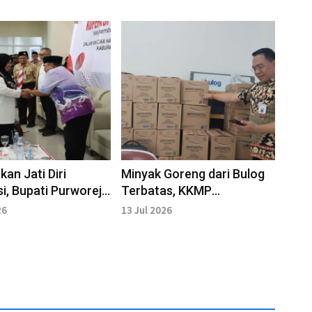
kan Jati Diri
Minyak Goreng dari Bulog
i, Bupati Purworejo
Terbatas, KKMP
t Peran Kopdes
Sampangan Pasok Stok
26
13 Jul 2026
utih
MinyaKita