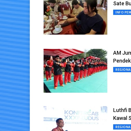
Sate B
INFO PE
AM Jum
Pendek
REGIONA
Luthfi 
Kawal S
REGIONA