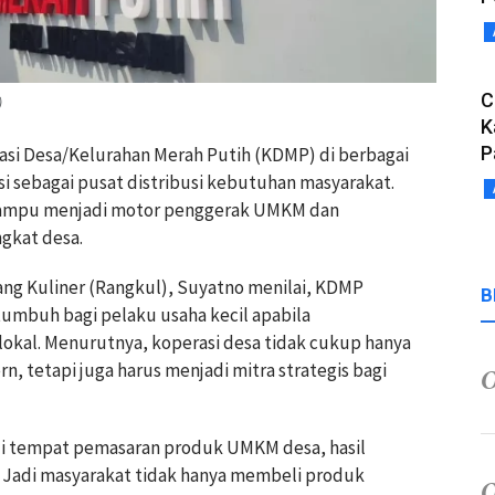
C
)
K
P
asi Desa/Kelurahan Merah Putih (KDMP) di berbagai
i sebagai pusat distribusi kebutuhan masyarakat.
a mampu menjadi motor penggerak UMKM dan
gkat desa.
g Kuliner (Rangkul), Suyatno menilai, KDMP
B
tumbuh bagi pelaku usaha kecil apabila
okal. Menurutnya, koperasi desa tidak cukup hanya
n, tetapi juga harus menjadi mitra strategis bagi
adi tempat pemasaran produk UMKM desa, hasil
l. Jadi masyarakat tidak hanya membeli produk