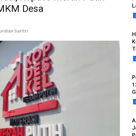
L
UMKM Desa
urdian Saritri
H
K
T
P
1
G
A
J
P