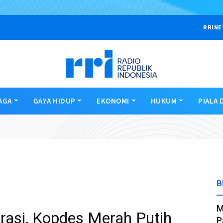
RRINE
AGA
GAYA HIDUP
EKONOMI
HUKUM
PIALA 
B
M
rasi, Kopdes Merah Putih
P