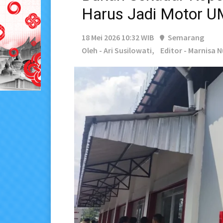
Harus Jadi Motor 
18 Mei 2026 10:32 WIB
Semarang
Oleh - Ari Susilowati,
Editor - Marnisa N