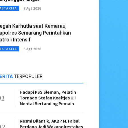
7 Agt 2026
ASTA CITA
egah Karhutla saat Kemarau,
apolres Semarang Perintahkan
atroli Intensif
6 Agt 2026
ASTA CITA
ERITA
TERPOPULER
Hadapi PSS Sleman, Pelatih
01
Tornado Stefan Keeltjes Uji
Mental Bertanding Pemain
Resmi Dilantik, AKBP M. Faisal
02
Perdana Jadi Wakapolrestabes