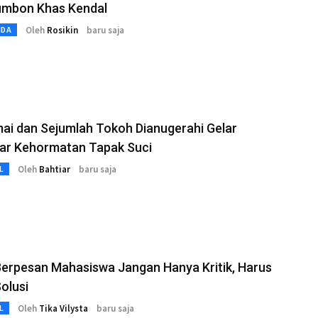
umbon Khas Kendal
Oleh
Rosikin
baru saja
MDA
ai dan Sejumlah Tokoh Dianugerahi Gelar
ar Kehormatan Tapak Suci
Oleh
Bahtiar
baru saja
L
Berpesan Mahasiswa Jangan Hanya Kritik, Harus
olusi
Oleh
Tika Vilysta
baru saja
L