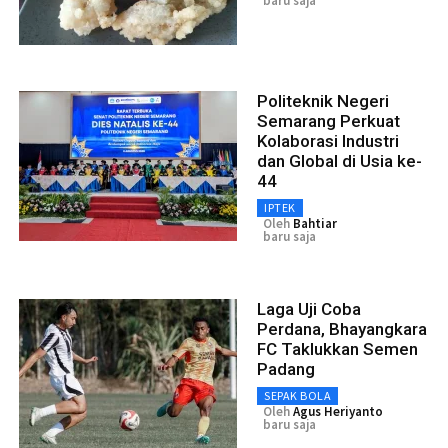
baru saja
Politeknik Negeri
Semarang Perkuat
Kolaborasi Industri
dan Global di Usia ke-
44
IPTEK
Oleh
Bahtiar
baru saja
Laga Uji Coba
Perdana, Bhayangkara
FC Taklukkan Semen
Padang
SEPAK BOLA
Oleh
Agus Heriyanto
baru saja