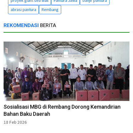
proyek giant sea wall
Pantura Jawa
banjir pantura
abrasi pantura
Rembang
REKOMENDASI
BERITA
Sosialisasi MBG di Rembang Dorong Kemandirian
Bahan Baku Daerah
18 Feb 2026