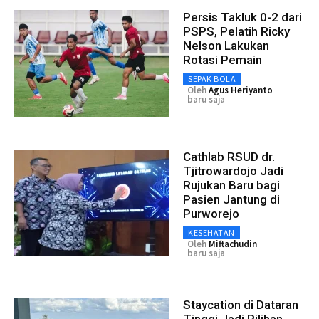
Persis Takluk 0-2 dari
PSPS, Pelatih Ricky
Nelson Lakukan
Rotasi Pemain
SEPAK BOLA
Oleh
Agus Heriyanto
baru saja
Cathlab RSUD dr.
Tjitrowardojo Jadi
Rujukan Baru bagi
Pasien Jantung di
Purworejo
KESEHATAN
Oleh
Miftachudin
baru saja
Staycation di Dataran
Tinggi Jadi Pilihan