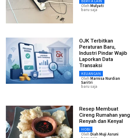
BERITA LAIN
Oleh
Mulyati
baru saja
OJK Terbitkan
Peraturan Baru,
Industri Pindar Wajib
Laporkan Data
Transaksi
KEUANGAN
Oleh
Marnisa Nurdian
Saritri
baru saja
Resep Membuat
Cireng Rumahan yang
Renyah dan Kenyal
HOBI
Oleh
Diah Muji Asruni