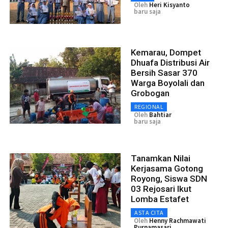
Oleh
Heri Kisyanto
baru saja
Kemarau, Dompet
Dhuafa Distribusi Air
Bersih Sasar 370
Warga Boyolali dan
Grobogan
REGIONAL
Oleh
Bahtiar
baru saja
Tanamkan Nilai
Kerjasama Gotong
Royong, Siswa SDN
03 Rejosari Ikut
Lomba Estafet
ASTA CITA
Oleh
Henny Rachmawati
Purnamasari