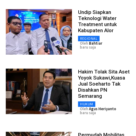
Undip Siapkan
Teknologi Water
Treatment untuk
Kabupaten Alor
REGIONAL
Oleh
Bahtiar
baru saja
Hakim Tolak Sita Aset
Yoyok Sukawi,Kuasa
Jual Soeharto Tak
Disahkan PN
Semarang
HUKUM
Oleh
Agus Heriyanto
baru saja
Permudah Mobilitas