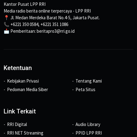
Kantor Pusat LPP RRI
Media radio berita online terpercaya - LPP RRI
📍 Jl. Medan Merdeka Barat No.4-5, Jakarta Pusat.
📞 +6221 350 0584, +6221 351 1086
📩 Pemberitaan: beritapro3@rri.go.id
Ketentuan
Kebijakan Privasi
Tentang Kami
Pedoman Media Siber
Peta Situs
Link Terkait
RRI Digital
Audio Library
RRI NET Streaming
PPID LPP RRI