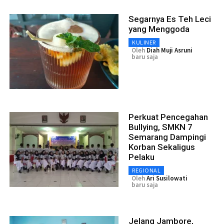
Segarnya Es Teh Leci
yang Menggoda
KULINER
Oleh
Diah Muji Asruni
baru saja
Perkuat Pencegahan
Bullying, SMKN 7
Semarang Dampingi
Korban Sekaligus
Pelaku
REGIONAL
Oleh
Ari Susilowati
baru saja
Jelang Jambore,