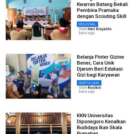
Kwarran Batang Bekali
Pembina Pramuka
dengan Scouting Skill
REGIONAL
Oleh
Heri Kisyanto
baru saja
Belanja Pinter Gizine
Bener, Cara Unik
Djarum Beri Edukasi
Gizi bagi Karyawan
BERITA LAIN
Oleh
Rosikin
baru saja
KKN Universitas
Diponegoro Kenalkan
Budidaya Ikan Skala
Rumahan