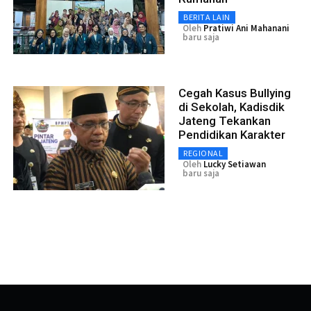
BERITA LAIN
Oleh
Pratiwi Ani Mahanani
baru saja
Cegah Kasus Bullying
di Sekolah, Kadisdik
Jateng Tekankan
Pendidikan Karakter
REGIONAL
Oleh
Lucky Setiawan
baru saja