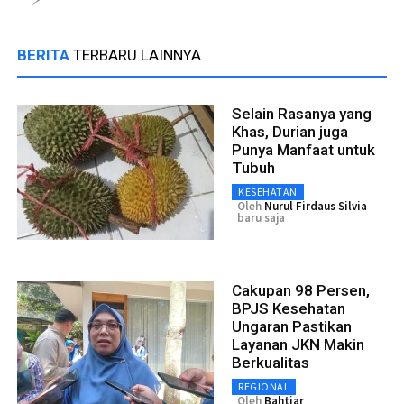
BERITA
TERBARU LAINNYA
Selain Rasanya yang
Khas, Durian juga
Punya Manfaat untuk
Tubuh
KESEHATAN
Oleh
Nurul Firdaus Silvia
baru saja
Cakupan 98 Persen,
BPJS Kesehatan
Ungaran Pastikan
Layanan JKN Makin
Berkualitas
REGIONAL
Oleh
Bahtiar