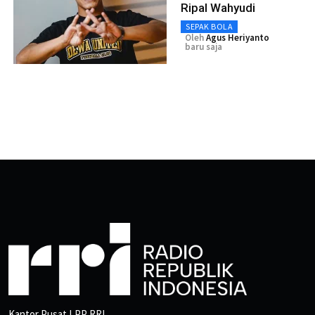
Ripal Wahyudi
SEPAK BOLA
Oleh
Agus Heriyanto
baru saja
Kantor Pusat LPP RRI