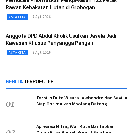
Perhutani Prioritaskan Pengawasan 122 Petak
Rawan Kebakaran Hutan di Grobogan
7 Agt 2026
ASTA CITA
Anggota DPD Abdul Kholik Usulkan Jasela Jadi
Kawasan Khusus Penyangga Pangan
7 Agt 2026
ASTA CITA
BERITA
TERPOPULER
Terpilih Duta Wisata, Alehandro dan Sevilla
01
Siap Optimalkan Mbolang Batang
Apresiasi Mitra, Wali Kota Mantapkan
02
Omah Kriya Rumah Kreatif Salatiga