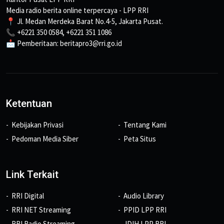
Media radio berita online terpercaya - LPP RRI
📍 Jl. Medan Merdeka Barat No.4-5, Jakarta Pusat.
📞 +6221 350 0584, +6221 351 1086
📩 Pemberitaan: beritapro3@rri.go.id
Ketentuan
Kebijakan Privasi
Tentang Kami
Pedoman Media Siber
Peta Situs
Link Terkait
RRI Digital
Audio Library
RRI NET Streaming
PPID LPP RRI
RRI Radio Streaming
JDIH LPP RRI