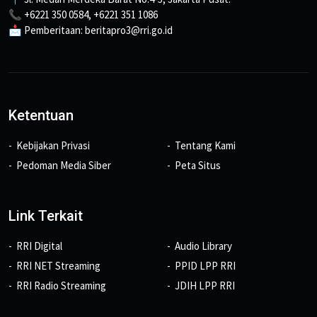
📞 +6221 350 0584, +6221 351 1086
📩 Pemberitaan: beritapro3@rri.go.id
Ketentuan
Kebijakan Privasi
Tentang Kami
Pedoman Media Siber
Peta Situs
Link Terkait
RRI Digital
Audio Library
RRI NET Streaming
PPID LPP RRI
RRI Radio Streaming
JDIH LPP RRI