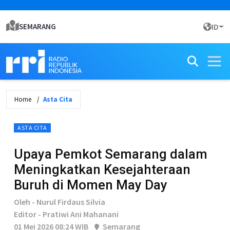
SEMARANG
ID
Home
Asta Cita
ASTA CITA
Upaya Pemkot Semarang dalam
Meningkatkan Kesejahteraan
Buruh di Momen May Day
Oleh - Nurul Firdaus Silvia
Editor - Pratiwi Ani Mahanani
01 Mei 2026 08:24 WIB
Semarang