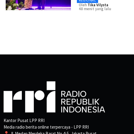
REGIONAL
Oleh
Tika Vilysta
48 menit yang lalu
Kantor Pusat LPP RRI
Media radio berita online terpercaya - LPP RRI
📍 Jl. Medan Merdeka Barat No.4-5, Jakarta Pusat.