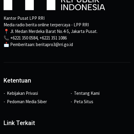
Kantor Pusat LPP RRI
Media radio berita online terpercaya - LPP RRI
📍 Jl. Medan Merdeka Barat No.4-5, Jakarta Pusat.
📞 +6221 350 0584, +6221 351 1086
📩 Pemberitaan: beritapro3@rri.go.id
Ketentuan
Kebijakan Privasi
Tentang Kami
Pedoman Media Siber
Peta Situs
Link Terkait