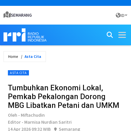
SEMARANG
ID
Home
Asta Cita
ASTA CITA
Tumbuhkan Ekonomi Lokal,
Pemkab Pekalongan Dorong
MBG Libatkan Petani dan UMKM
Oleh - Miftachudin
Editor - Marnisa Nurdian Saritri
14 Apr 2026 09:32 WIB
Semarang