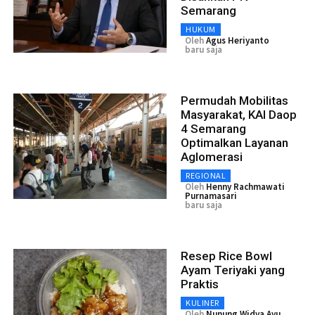
Semarang
HUKUM
Oleh
Agus Heriyanto
baru saja
Permudah Mobilitas
Masyarakat, KAI Daop
4 Semarang
Optimalkan Layanan
Aglomerasi
REGIONAL
Oleh
Henny Rachmawati
Purnamasari
baru saja
Resep Rice Bowl
Ayam Teriyaki yang
Praktis
KULINER
Oleh
Nunung Widya Ayu