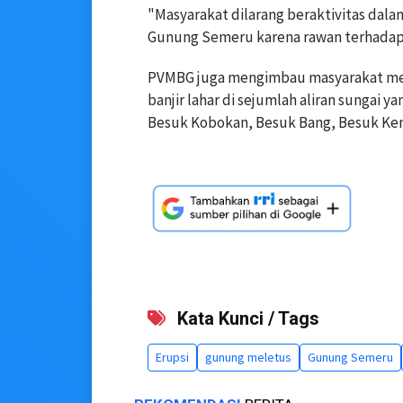
"Masyarakat dilarang beraktivitas dala
Gunung Semeru karena rawan terhadap ba
PVMBG juga mengimbau masyarakat mew
banjir lahar di sejumlah aliran sungai
Besuk Kobokan, Besuk Bang, Besuk Kem
Kata Kunci / Tags
Erupsi
gunung meletus
Gunung Semeru