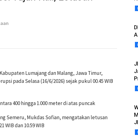
taan
D
A
J
J
Kabupaten Lumajang dan Malang, Jawa Timur,
P
rupsi pada Selasa (16/6/2026) sejak pukul 00.45 WIB
ntara 400 hingga 1.000 meter di atas puncak
W
M
ng Semeru, Mukdas Sofian, mengatakan letusan
J
.21 WIB dan 10.59 WIB