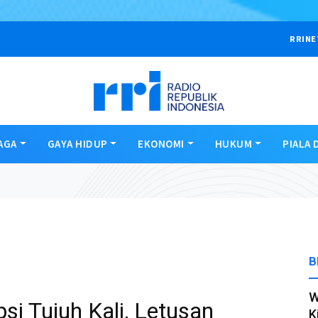
RRINE
AGA
GAYA HIDUP
EKONOMI
HUKUM
PIALA 
B
W
i Tujuh Kali, Letusan
K