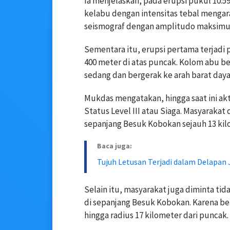
Ia menjelaskan, pada erupsi pukul 10.5
kelabu dengan intensitas tebal mengara
seismograf dengan amplitudo maksimum 
Sementara itu, erupsi pertama terjadi 
400 meter di atas puncak. Kolom abu b
sedang dan bergerak ke arah barat daya
Mukdas mengatakan, hingga saat ini ak
Status Level III atau Siaga. Masyarakat
sepanjang Besuk Kobokan sejauh 13 kilo
Baca juga:
Tujuh Letusan Terjadi dalam Delapan
Selain itu, masyarakat juga diminta tida
di sepanjang Besuk Kobokan. Karena be
hingga radius 17 kilometer dari puncak.