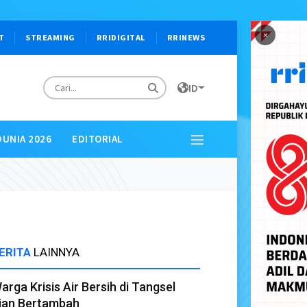
×
T
STREAMING
RRIDIGITAL
RRINEWS
ID
DUNIA 2026
EDITORIAL
ERITA
LAINNYA
arga Krisis Air Bersih di Tangsel
ian Bertambah