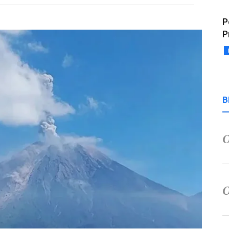
P
P
B