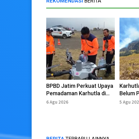
REKOMENDASI
BERITA
BPBD Jatim Perkuat Upaya
Karhutl
Pemadaman Karhutla di
Belum 
Kawasan Gunung Bromo
6 Agu 2026
5 Agu 20
BERITA
TERBARU LAINNYA