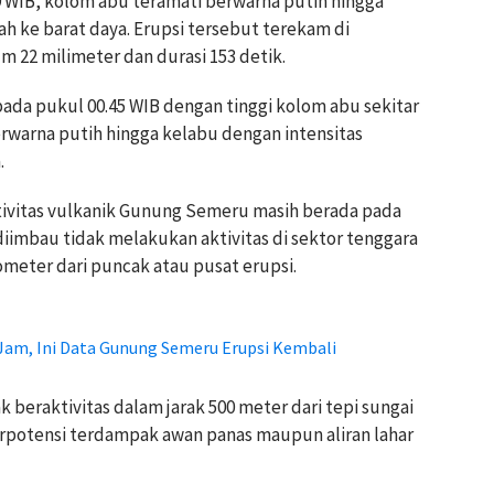
9 WIB, kolom abu teramati berwarna putih hingga
h ke barat daya. Erupsi tersebut terekam di
22 milimeter dan durasi 153 detik.
pada pukul 00.45 WIB dengan tinggi kolom abu sekitar
erwarna putih hingga kelabu dengan intensitas
.
tivitas vulkanik Gunung Semeru masih berada pada
 diimbau tidak melakukan aktivitas di sektor tenggara
meter dari puncak atau pusat erupsi.
 Jam, Ini Data Gunung Semeru Erupsi Kembali
k beraktivitas dalam jarak 500 meter dari tepi sungai
rpotensi terdampak awan panas maupun aliran lahar