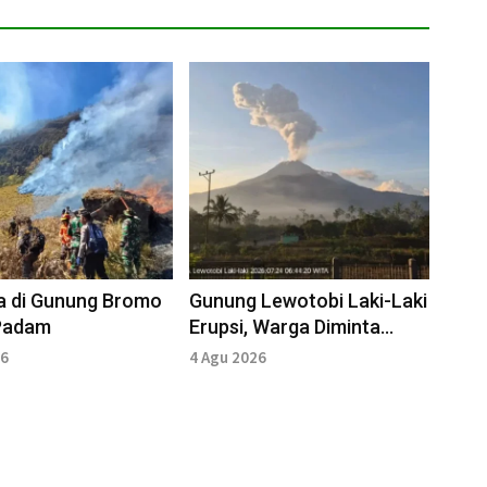
a di Gunung Bromo
Gunung Lewotobi Laki-Laki
Padam
Erupsi, Warga Diminta
Waspada
26
4 Agu 2026