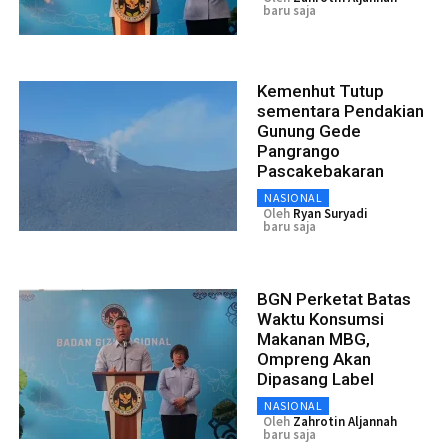
baru saja
Kemenhut Tutup
sementara Pendakian
Gunung Gede
Pangrango
Pascakebakaran
NASIONAL
Oleh
Ryan Suryadi
baru saja
BGN Perketat Batas
Waktu Konsumsi
Makanan MBG,
Ompreng Akan
Dipasang Label
NASIONAL
Oleh
Zahrotin Aljannah
baru saja