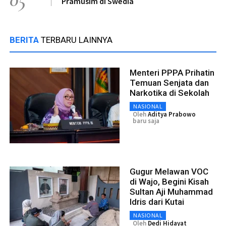
Pramusim di Swedia
BERITA
TERBARU LAINNYA
Menteri PPPA Prihatin
Temuan Senjata dan
Narkotika di Sekolah
NASIONAL
Oleh
Aditya Prabowo
baru saja
Gugur Melawan VOC
di Wajo, Begini Kisah
Sultan Aji Muhammad
Idris dari Kutai
NASIONAL
Oleh
Dedi Hidayat