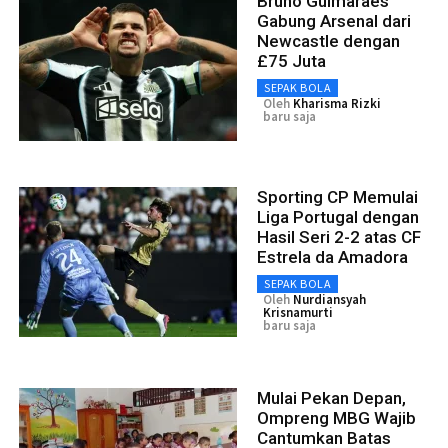
Bruno Guimaraes
Gabung Arsenal dari
Newcastle dengan
£75 Juta
SEPAK BOLA
Oleh
Kharisma Rizki
baru saja
Sporting CP Memulai
Liga Portugal dengan
Hasil Seri 2-2 atas CF
Estrela da Amadora
SEPAK BOLA
Oleh
Nurdiansyah
Krisnamurti
baru saja
Mulai Pekan Depan,
Ompreng MBG Wajib
Cantumkan Batas