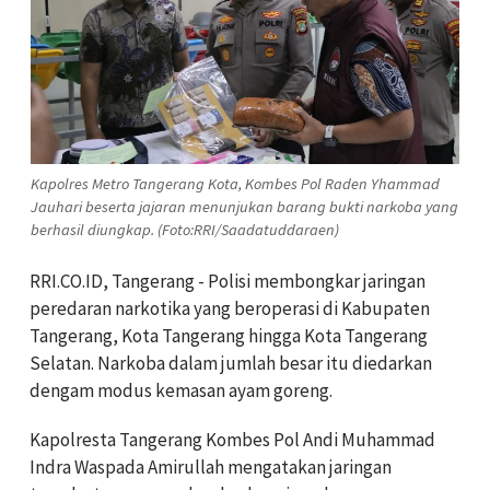
Kapolres Metro Tangerang Kota, Kombes Pol Raden Yhammad
Jauhari beserta jajaran menunjukan barang bukti narkoba yang
berhasil diungkap. (Foto:RRI/Saadatuddaraen)
RRI.CO.ID, Tangerang - Polisi membongkar jaringan
peredaran narkotika yang beroperasi di Kabupaten
Tangerang, Kota Tangerang hingga Kota Tangerang
Selatan. Narkoba dalam jumlah besar itu diedarkan
dengam modus kemasan ayam goreng.
Kapolresta Tangerang Kombes Pol Andi Muhammad
Indra Waspada Amirullah mengatakan jaringan