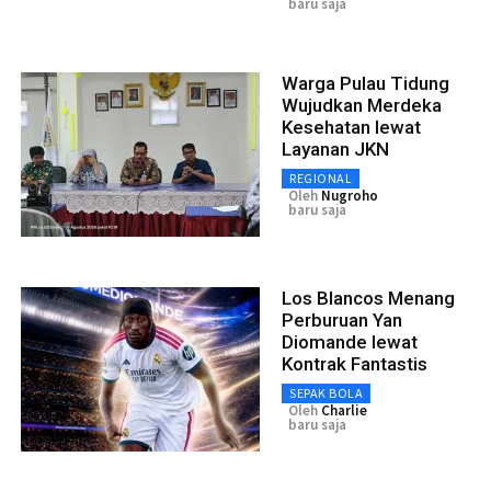
baru saja
Warga Pulau Tidung
Wujudkan Merdeka
Kesehatan lewat
Layanan JKN
REGIONAL
Oleh
Nugroho
baru saja
Los Blancos Menang
Perburuan Yan
Diomande lewat
Kontrak Fantastis
SEPAK BOLA
Oleh
Charlie
baru saja