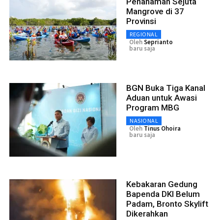
Penanaman Sejuta
Mangrove di 37
Provinsi
REGIONAL
Oleh
Seprianto
baru saja
BGN Buka Tiga Kanal
Aduan untuk Awasi
Program MBG
NASIONAL
Oleh
Tinus Ohoira
baru saja
Kebakaran Gedung
Bapenda DKI Belum
Padam, Bronto Skylift
Dikerahkan