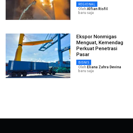
REGIONAL
Oleh
Alfian Risfil
baru saja
Ekspor Nonmigas
Menguat, Kemendag
Perkuat Penetrasi
Pasar
BISNIS
Oleh
Eliana Zahra Devina
baru saja