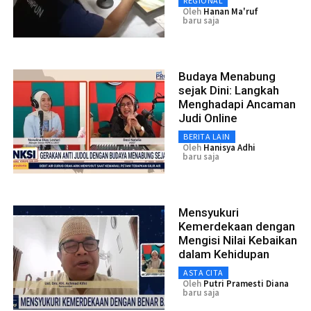
REGIONAL
Oleh
Hanan Ma'ruf
baru saja
Budaya Menabung
sejak Dini: Langkah
Menghadapi Ancaman
Judi Online
BERITA LAIN
Oleh
Hanisya Adhi
baru saja
Mensyukuri
Kemerdekaan dengan
Mengisi Nilai Kebaikan
dalam Kehidupan
ASTA CITA
Oleh
Putri Pramesti Diana
baru saja