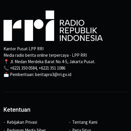
Kantor Pusat LPP RRI
Media radio berita online terpercaya - LPP RRI
📍 Jl. Medan Merdeka Barat No.4-5, Jakarta Pusat.
📞 +6221 350 0584, +6221 351 1086
📩 Pemberitaan: beritapro3@rri.go.id
Ketentuan
Kebijakan Privasi
Tentang Kami
Pedoman Media Siber
Peta Situs