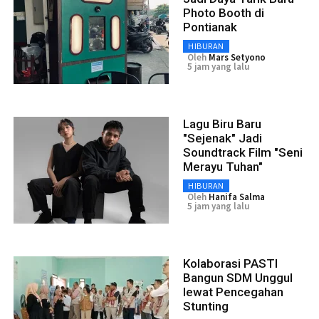
Photo Booth di
Pontianak
HIBURAN
Oleh
Mars Setyono
5 jam yang lalu
Lagu Biru Baru
"Sejenak" Jadi
Soundtrack Film "Seni
Merayu Tuhan"
HIBURAN
Oleh
Hanifa Salma
5 jam yang lalu
Kolaborasi PASTI
Bangun SDM Unggul
lewat Pencegahan
Stunting