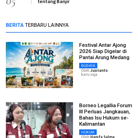
05
tentang Banjir
BERITA
TERBARU LAINNYA
Festival Antar Ajong
2026 Siap Digelar di
Pantai Arung Medang
BUDAYA
Oleh
Jusrianto
baru saja
Borneo Legallia Forum
III Perluas Jangkauan,
Bahas Isu Hukum se-
Kalimantan
HUKUM
Oleh
Hanifa Salma