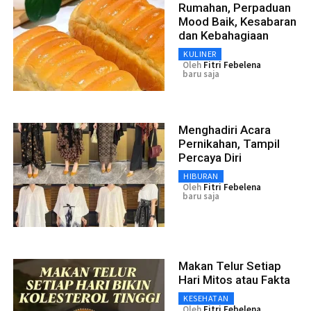
Rumahan, Perpaduan
Mood Baik, Kesabaran
dan Kebahagiaan
KULINER
Oleh
Fitri Febelena
baru saja
Menghadiri Acara
Pernikahan, Tampil
Percaya Diri
HIBURAN
Oleh
Fitri Febelena
baru saja
Makan Telur Setiap
Hari Mitos atau Fakta
KESEHATAN
Oleh
Fitri Febelena