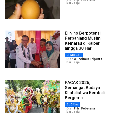
baru saja
El Nino Berpotensi
Perpanjang Musim
Kemarau di Kalbar
hingga 30 Hari
REGIONAL
Oleh
Wilhelmus Triputra
baru saja
PACAK 2026,
Semangat Budaya
Khatulistiwa Kembali
Bergema
BUDAYA
Oleh
Fitri Febelena
baru saja