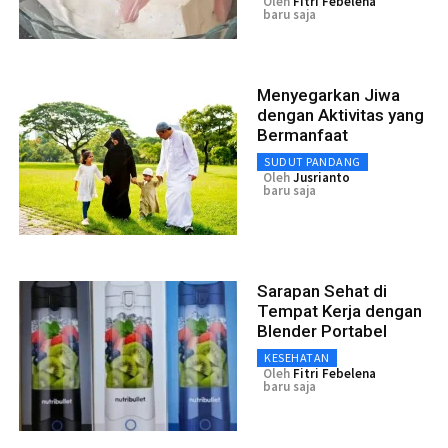
Oleh
Fitri Febelena
baru saja
Menyegarkan Jiwa
dengan Aktivitas yang
Bermanfaat
SUDUT PANDANG
Oleh
Jusrianto
baru saja
Sarapan Sehat di
Tempat Kerja dengan
Blender Portabel
KESEHATAN
Oleh
Fitri Febelena
baru saja