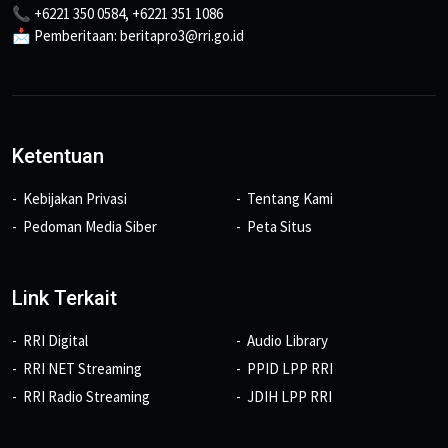
📞 +6221 350 0584, +6221 351 1086
📩 Pemberitaan: beritapro3@rri.go.id
Ketentuan
Kebijakan Privasi
Tentang Kami
Pedoman Media Siber
Peta Situs
Link Terkait
RRI Digital
Audio Library
RRI NET Streaming
PPID LPP RRI
RRI Radio Streaming
JDIH LPP RRI