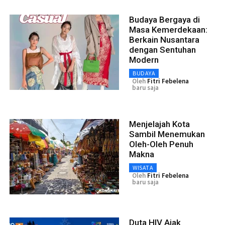
Budaya Bergaya di
Masa Kemerdekaan:
Berkain Nusantara
dengan Sentuhan
Modern
BUDAYA
Oleh
Fitri Febelena
baru saja
Menjelajah Kota
Sambil Menemukan
Oleh-Oleh Penuh
Makna
WISATA
Oleh
Fitri Febelena
baru saja
Duta HIV Ajak