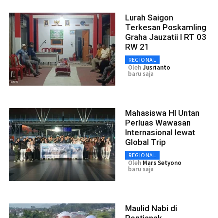
Lurah Saigon
Terkesan Poskamling
Graha Jauzatii I RT 03
RW 21
REGIONAL
Oleh
Jusrianto
baru saja
Mahasiswa HI Untan
Perluas Wawasan
Internasional lewat
Global Trip
REGIONAL
Oleh
Mars Setyono
baru saja
Maulid Nabi di
Pontianak