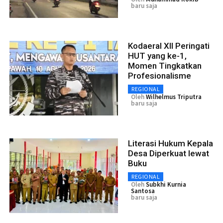
baru saja
Kodaeral XII Peringati
HUT yang ke-1,
Momen Tingkatkan
Profesionalisme
REGIONAL
Oleh
Wilhelmus Triputra
baru saja
Literasi Hukum Kepala
Desa Diperkuat lewat
Buku
REGIONAL
Oleh
Subkhi Kurnia
Santosa
baru saja