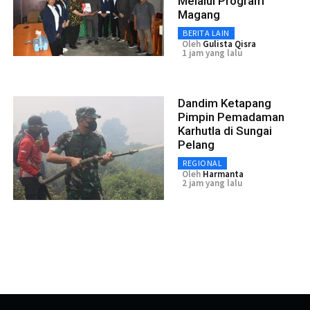
Melalui Program
Magang
BERITA LAIN
Oleh
Gulista Qisra
1 jam yang lalu
Dandim Ketapang
Pimpin Pemadaman
Karhutla di Sungai
Pelang
REGIONAL
Oleh
Harmanta
2 jam yang lalu