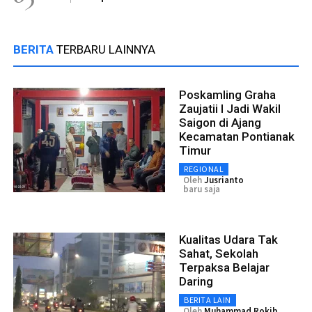
BERITA
TERBARU LAINNYA
Poskamling Graha
Zaujatii I Jadi Wakil
Saigon di Ajang
Kecamatan Pontianak
Timur
REGIONAL
Oleh
Jusrianto
baru saja
Kualitas Udara Tak
Sahat, Sekolah
Terpaksa Belajar
Daring
BERITA LAIN
Oleh
Muhammad Rokib