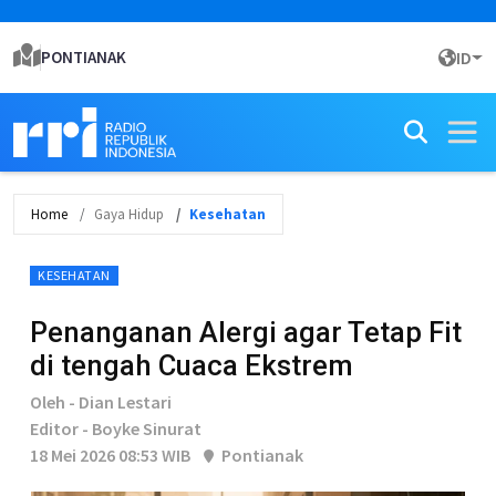
PONTIANAK
ID
Home
Gaya Hidup
Kesehatan
KESEHATAN
Penanganan Alergi agar Tetap Fit
di tengah Cuaca Ekstrem
Oleh - Dian Lestari
Editor - Boyke Sinurat
18 Mei 2026 08:53 WIB
Pontianak