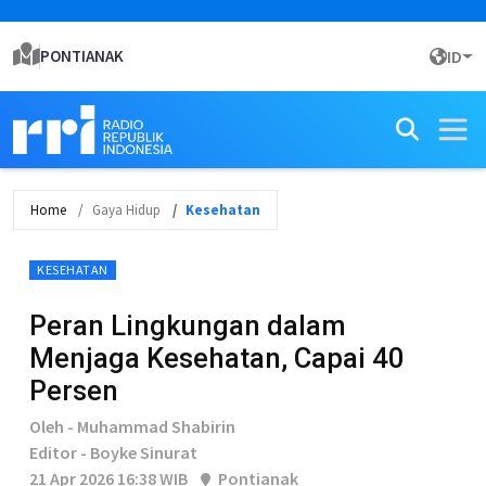
PONTIANAK
ID
Home
Gaya Hidup
Kesehatan
KESEHATAN
Peran Lingkungan dalam
Menjaga Kesehatan, Capai 40
Persen
Oleh - Muhammad Shabirin
Editor - Boyke Sinurat
21 Apr 2026 16:38 WIB
Pontianak