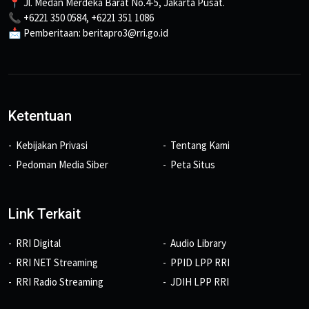
📍 Jl. Medan Merdeka Barat No.4-5, Jakarta Pusat.
📞 +6221 350 0584, +6221 351 1086
📩 Pemberitaan: beritapro3@rri.go.id
Ketentuan
Kebijakan Privasi
Tentang Kami
Pedoman Media Siber
Peta Situs
Link Terkait
RRI Digital
Audio Library
RRI NET Streaming
PPID LPP RRI
RRI Radio Streaming
JDIH LPP RRI