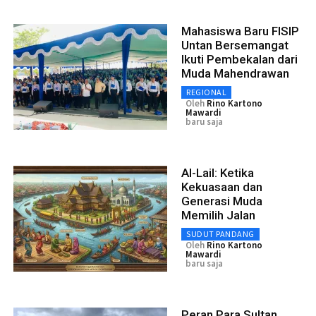
Mahasiswa Baru FISIP
Untan Bersemangat
Ikuti Pembekalan dari
Muda Mahendrawan
REGIONAL
Oleh
Rino Kartono
Mawardi
baru saja
Al-Lail: Ketika
Kekuasaan dan
Generasi Muda
Memilih Jalan
SUDUT PANDANG
Oleh
Rino Kartono
Mawardi
baru saja
Peran Para Sultan