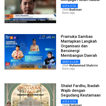
ASTA CITA
Oleh
Budiman
baru saja
Pramuka Sambas
Mantapkan Langkah
Organisasi dan
Bersinergi
Membangun Daerah
BERITA LAIN
Oleh
Muhammad Shabirin
baru saja
Shalat Fardhu, Ibadah
Wajib dengan
Segudang Keutamaan
ASTA CITA
Oleh
Budiman