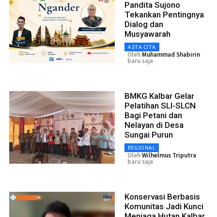
Pandita Sujono
Tekankan Pentingnya
Dialog dan
Musyawarah
ASTA CITA
Oleh
Muhammad Shabirin
baru saja
BMKG Kalbar Gelar
Pelatihan SLI-SLCN
Bagi Petani dan
Nelayan di Desa
Sungai Purun
REGIONAL
Oleh
Wilhelmus Triputra
baru saja
Konservasi Berbasis
Komunitas Jadi Kunci
Menjaga Hutan Kalbar