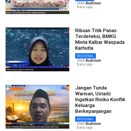
Oleh
Budiman
baru saja
Ribuan Titik Panas
Terdeteksi, BMKG
Minta Kalbar Waspada
Karhutla
REGIONAL
Oleh
Budiman
baru saja
Jangan Tunda
Warisan, Ustadz
Ingatkan Risiko Konflik
Keluarga
Berkepanjangan
REGIONAL
Oleh
Budiman
baru saja