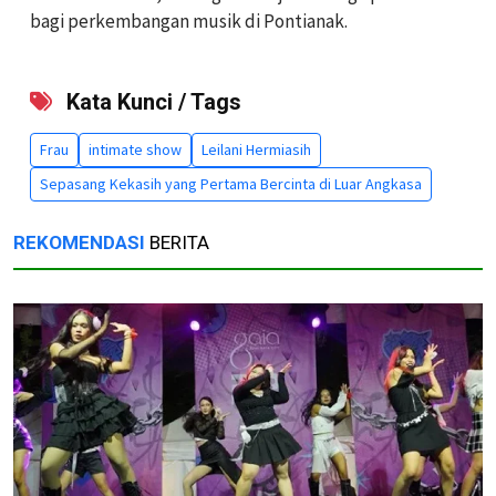
bagi perkembangan musik di Pontianak.
Kata Kunci / Tags
Frau
intimate show
Leilani Hermiasih
Sepasang Kekasih yang Pertama Bercinta di Luar Angkasa
REKOMENDASI
BERITA