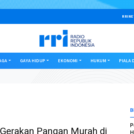
RRINE
AGA
GAYA HIDUP
EKONOMI
HUKUM
PIALA 
B
P
 Gerakan Pangan Murah di
H