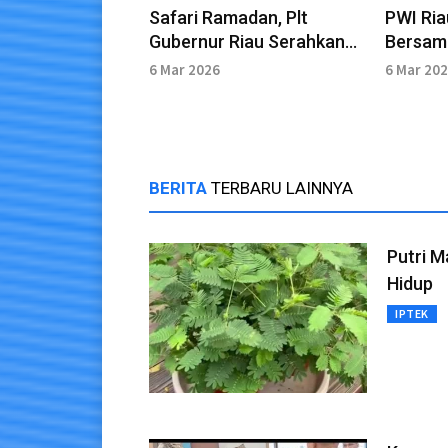
Safari Ramadan, Plt
PWI Ria
Gubernur Riau Serahkan
Bersam
Bantuan untuk Masyarakat
6 Mar 2026
6 Mar 20
di Rokan Hilir
BERITA
TERBARU LAINNYA
Putri 
Hidup
IPTEK