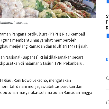
S
P
anbaru, (Foto: RRI)
R
anaman Pangan Hortikultura (PTPH) Riau kembali
M) guna membantu masyarakat memperoleh
kau menjelang Ramadan dan Idulfitri 1447 Hijriah.
gan Nasional (Bapanas) RI ini dilaksanakan secara
B
an dipusatkan di halaman Stasiun TVRI Pekanbaru,
PH Riau, Roni Bowo Leksono, mengatakan
rintah dalam menjaga stabilitas pasokan dan
 kebutuhan masyarakat selama bulan Ramadan hingga