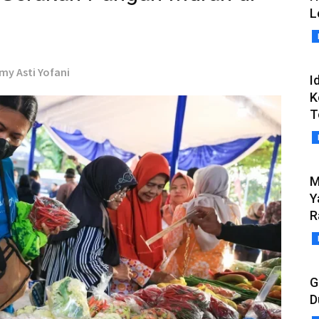
L
my Asti Yofani
I
K
T
M
Y
R
G
D