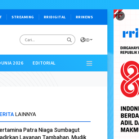
×
T
STREAMING
RRIDIGITAL
RRINEWS
ID
DUNIA 2026
EDITORIAL
ERITA
LAINNYA
ertamina Patra Niaga Sumbagut
adirkan Layanan Tambahan, Mudik