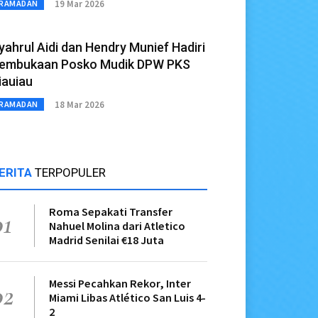
19 Mar 2026
RAMADAN
yahrul Aidi dan Hendry Munief Hadiri
embukaan Posko Mudik DPW PKS
iauiau
18 Mar 2026
RAMADAN
ERITA
TERPOPULER
Roma Sepakati Transfer
01
Nahuel Molina dari Atletico
Madrid Senilai €18 Juta
Messi Pecahkan Rekor, Inter
02
Miami Libas Atlético San Luis 4-
2