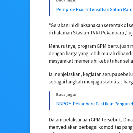
Baca juga:
Pemprov Riau Intensifkan Safari Rama
“Gerakan ini dilaksanakan serentak di s
di halaman Stasiun TVRI Pekanbaru,” uj
Menurutnya, program GPM bertujuan m
dengan harga yang lebih murah diband
masyarakat memenuhi kebutuhan sehari
Ia menjelaskan, kegiatan serupa sebel
sebagai langkah menjaga stabilitas har
Baca juga:
BBPOM Pekanbaru Pastikan Pangan d
Dalam pelaksanaan GPM tersebut, Din
menyediakan berbagai komoditas panga