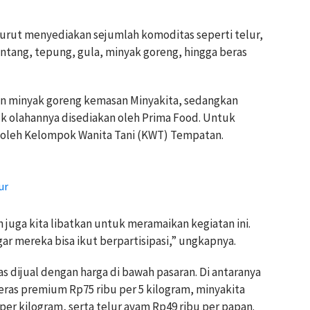
turut menyediakan sejumlah komoditas seperti telur,
ntang, tepung, gula, minyak goreng, hingga beras
an minyak goreng kemasan Minyakita, sedangkan
k olahannya disediakan oleh Prima Food. Untuk
k oleh Kelompok Wanita Tani (KWT) Tempatan.
ur
uga kita libatkan untuk meramaikan kegiatan ini.
r mereka bisa ikut berpartisipasi,” ungkapnya.
dijual dengan harga di bawah pasaran. Di antaranya
eras premium Rp75 ribu per 5 kilogram, minyakita
u per kilogram, serta telur ayam Rp49 ribu per papan.