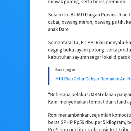
minyak goreng, serta beras premium.
Selain itu, BUMD Pangan Provinsi Riau 
cabai, bawang merah, bawang putih, ke
anak Daro.
Sementara itu, PT PPI Riau menyalurk
daging beku, ayam potong, serta produ
kebutuhan sayuran segar lokal dipaso
Baca juga:
MUI Riau Gelar Gebyar Ramadan An-N
“Beberapa pelaku UMKM olahan pangan j
Kami menyediakan tempat dan stand aga
Roni menambahkan, sejumlah komoditas 
beras SPHP Rp59 ribu per 5 kilogram, b
Rp15 ribu per liter, gula pasir Rp17 rib