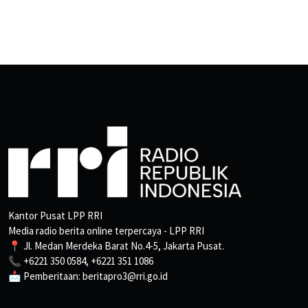
Kantor Pusat LPP RRI
Media radio berita online terpercaya - LPP RRI
📍 Jl. Medan Merdeka Barat No.4-5, Jakarta Pusat.
📞 +6221 350 0584, +6221 351 1086
📩 Pemberitaan: beritapro3@rri.go.id