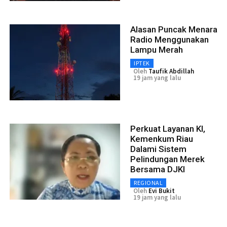
Alasan Puncak Menara
Radio Menggunakan
Lampu Merah
IPTEK
Oleh
Taufik Abdillah
19 jam yang lalu
Perkuat Layanan KI,
Kemenkum Riau
Dalami Sistem
Pelindungan Merek
Bersama DJKI
REGIONAL
Oleh
Evi Bukit
19 jam yang lalu