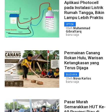
Aplikasi Photocell
pada Instalasi Listrik
Rumah Tangga, Bikin
Lampu Lebih Praktis
IPTEK
Oleh
Muhammad
Gibraltarq
baru saja
Permainan Canang
Rokan Hulu, Warisan
Ketangkasan yang
Terus Dijaga
BUDAYA
Oleh
Nova Karlos
baru saja
Pasar Murah
Semarakkan HUT Ke-
69 Provinsi Riau di