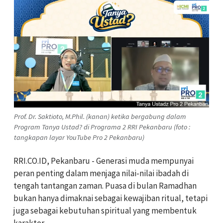
Prof. Dr. Saktioto, M.Phil. (kanan) ketika bergabung dalam
Program Tanya Ustad? di Programa 2 RRI Pekanbaru (foto :
tangkapan layar YouTube Pro 2 Pekanbaru)
RRI.CO.ID, Pekanbaru - Generasi muda mempunyai
peran penting dalam menjaga nilai-nilai ibadah di
tengah tantangan zaman. Puasa di bulan Ramadhan
bukan hanya dimaknai sebagai kewajiban ritual, tetapi
juga sebagai kebutuhan spiritual yang membentuk
karakter.