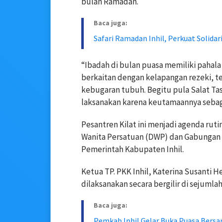
bulan Ramadan.
Baca juga:
Safari Ramadan Inhil, Perkuat Solidar
“Ibadah di bulan puasa memiliki pahala
berkaitan dengan kelapangan rezeki, t
kebugaran tubuh. Begitu pula Salat Tas
laksanakan karena keutamaannya sebaga
Pesantren Kilat ini menjadi agenda rut
Wanita Persatuan (DWP) dan Gabungan Or
Pemerintah Kabupaten Inhil.
Ketua TP. PKK Inhil, Katerina Susanti
dilaksanakan secara bergilir di sejumlah
Baca juga:
Pemkab Inhil Gelar Buka Puasa Bers