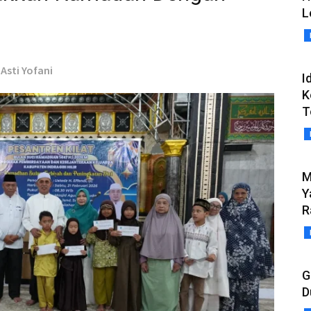
L
Asti Yofani
I
K
T
M
Y
R
G
D