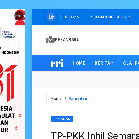
×
REDAKSI
PEDOMAN MEDIA SIBER
PEKANBARU
HOME
BERITA
OLAHR
Home
Ramadan
RAMADAN
TP-PKK Inhil Sema