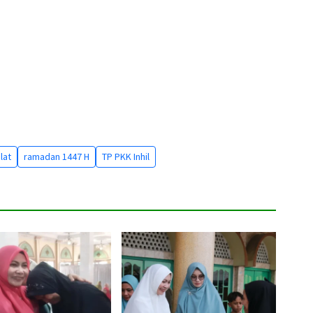
lat
ramadan 1447 H
TP PKK Inhil