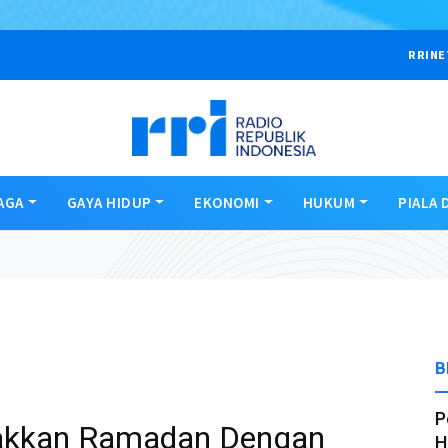
RRINE
AGA
GAYA HIDUP
EKONOMI
HUKUM
PIALA 
B
P
rakkan Ramadan Dengan
H