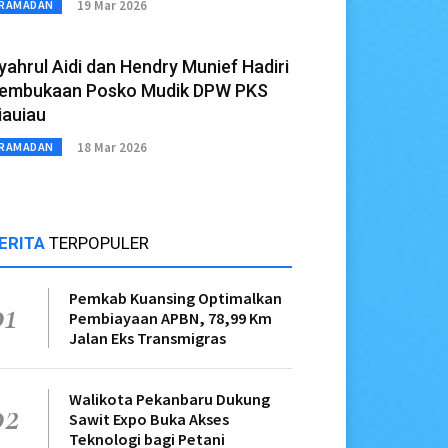
19 Mar 2026
RAMADAN
yahrul Aidi dan Hendry Munief Hadiri
embukaan Posko Mudik DPW PKS
iauiau
18 Mar 2026
RAMADAN
ERITA
TERPOPULER
Pemkab Kuansing Optimalkan
01
Pembiayaan APBN, 78,99 Km
Jalan Eks Transmigras
Walikota Pekanbaru Dukung
02
Sawit Expo Buka Akses
Teknologi bagi Petani