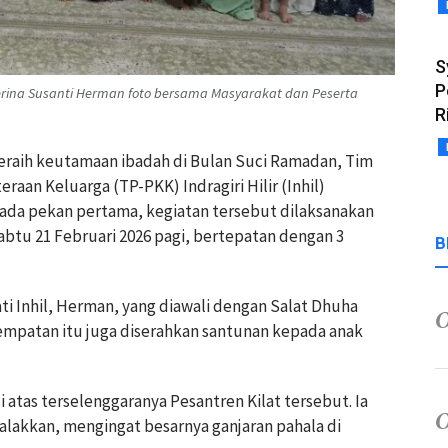
S
P
terina Susanti Herman foto bersama Masyarakat dan Peserta
R
eraih keutamaan ibadah di Bulan Suci Ramadan, Tim
an Keluarga (TP-PKK) Indragiri Hilir (Inhil)
 Pada pekan pertama, kegiatan tersebut dilaksanakan
abtu 21 Februari 2026 pagi, bertepatan dengan 3
B
ti Inhil, Herman, yang diawali dengan Salat Dhuha
empatan itu juga diserahkan santunan kepada anak
atas terselenggaranya Pesantren Kilat tersebut. Ia
galakkan, mengingat besarnya ganjaran pahala di