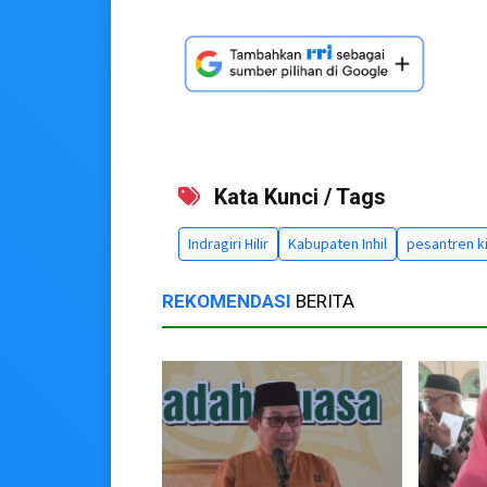
Kata Kunci / Tags
Indragiri Hilir
Kabupaten Inhil
pesantren ki
REKOMENDASI
BERITA