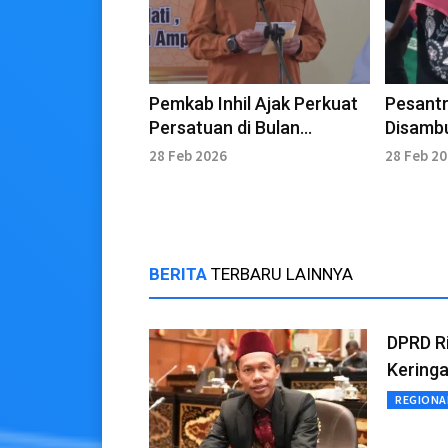
Pemkab Inhil Ajak Perkuat
Pesantr
Persatuan di Bulan
Disamb
Ramadan
Inhil
28 Feb 2026
28 Feb 2
BERITA
TERBARU LAINNYA
DPRD Ri
Kering
REGIONA