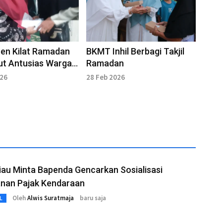
en Kilat Ramadan
BKMT Inhil Berbagi Takjil
ut Antusias Warga
Ramadan
026
28 Feb 2026
au Minta Bapenda Gencarkan Sosialisasi
anan Pajak Kendaraan
Oleh
Alwis Suratmaja
baru saja
L