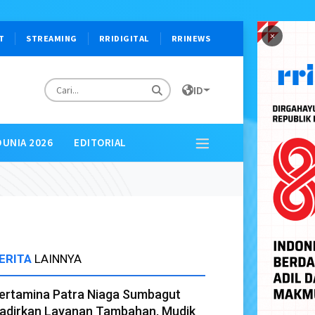
×
T
STREAMING
RRIDIGITAL
RRINEWS
ID
DUNIA 2026
EDITORIAL
ERITA
LAINNYA
ertamina Patra Niaga Sumbagut
adirkan Layanan Tambahan, Mudik