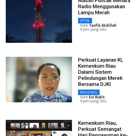
Alasan Puncak Menara
Radio Menggunakan
Lampu Merah
IPTEK
Oleh
Taufik Abdillah
4 jam yang lalu
Perkuat Layanan KI,
Kemenkum Riau
Dalami Sistem
Pelindungan Merek
Bersama DJKI
REGIONAL
Oleh
Evi Bukit
4 jam yang lalu
Kemenkum Riau,
Perkuat Semangat
Hari Pengayoman ke-