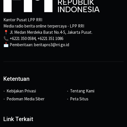
Kantor Pusat LPP RRI
Media radio berita online terpercaya - LPP RRI
📍 Jl. Medan Merdeka Barat No.4-5, Jakarta Pusat.
📞 +6221 350 0584, +6221 351 1086
📩 Pemberitaan: beritapro3@rri.go.id
Ketentuan
Kebijakan Privasi
Tentang Kami
Pedoman Media Siber
Peta Situs
Link Terkait