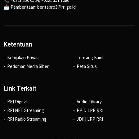
📞 +6221 350 0584, +6221 351 1086
📩 Pemberitaan: beritapro3@rri.go.id
Ketentuan
Kebijakan Privasi
Tentang Kami
Pedoman Media Siber
Peta Situs
Link Terkait
RRI Digital
Audio Library
RRI NET Streaming
PPID LPP RRI
RRI Radio Streaming
JDIH LPP RRI