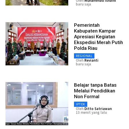
Oleh
Muhammad Isnaini
baru saja
Pemerintah
Kabupaten Kampar
Apresiasi Kegiatan
Ekspedisi Merah Putih
Polda Riau
REGIONAL
Oleh
Revianti
baru saja
Belajar tanpa Batas
Melalui Pendidikan
Non Formal
IPTEK
Oleh
Ditto Satriawan
13 menit yang lalu