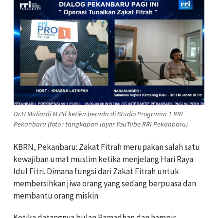
Dr.H Muliardi M.Pd ketika berada di Studio Programa 1 RRI
Pekanbaru (foto : tangkapan layar YouTube RRI Pekanbaru)
KBRN, Pekanbaru: Zakat Fitrah merupakan salah satu
kewajiban umat muslim ketika menjelang Hari Raya
Idul Fitri. Dimana fungsi dari Zakat Fitrah untuk
membersihkan jiwa orang yang sedang berpuasa dan
membantu orang miskin.
Ketika datangnya bulan Ramadhan dan hampir