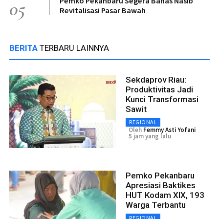
Pemko Pekanbaru Segera Bahas Nasib
05
Revitalisasi Pasar Bawah
BERITA
TERBARU LAINNYA
Sekdaprov Riau:
Produktivitas Jadi
Kunci Transformasi
Sawit
REGIONAL
Oleh
Femmy Asti Yofani
5 jam yang lalu
Pemko Pekanbaru
Apresiasi Baktikes
HUT Kodam XIX, 193
Warga Terbantu
REGIONAL