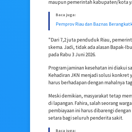
maupun pemerintah kabupaten/kota ya
Baca juga:
Pemprov Riau dan Baznas Berangkatka
"Dari 7,2 juta penduduk Riau, pemerint
skema. Jadi, tidak ada alasan Bapak-Ibu 
pada Rabu 3 Juni 2026.
Program jaminan kesehatan ini diakui 
Kehadiran JKN menjadi solusi konkret 
harus berhadapan dengan mahalnya tag
Meski demikian, masyarakat tetap memb
di lapangan. Fahira, salah seorang wa
pembiayaan ini harus dibarengi denga
setara bagi seluruh penderita sakit.
Baca juga: