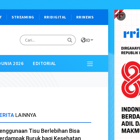
×
T
STREAMING
RRIDIGITAL
RRINEWS
ID
DUNIA 2026
EDITORIAL
ERITA
LAINNYA
enggunaan Tisu Berlebihan Bisa
erdampak Buruk bagi Kesehatan