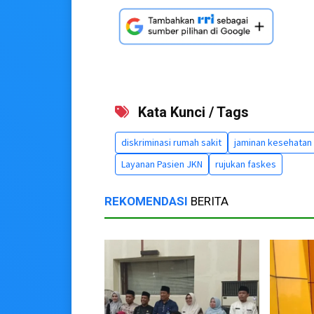
Kata Kunci / Tags
diskriminasi rumah sakit
jaminan kesehatan
Layanan Pasien JKN
rujukan faskes
REKOMENDASI
BERITA