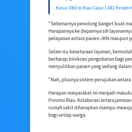
Kasus DBD di Riau Capai 1.682 Penderi
"Sebenarnya penolong banget buat masy
Harapannya ke depannya sih layananny
pelayanan antara pasien JKN maupun pa
Selain isu kesetaraan layanan, kemudaha
berharap birokrasi pengobatan bagi pes
menyulitkan pasien yang sedang dalam 
"Nah, plusnya sistem perujukan antara f
Harapan masyarakat ini menjadi masuka
Provinsi Riau. Kolaborasi antara jamin
rumah sakit diharapkan mampu mewuju
bagi setiap warga.