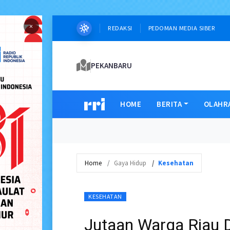
×
REDAKSI
PEDOMAN MEDIA SIBER
PEKANBARU
HOME
BERITA
OLAHR
Home
Gaya Hidup
Kesehatan
KESEHATAN
Jutaan Warga Riau D