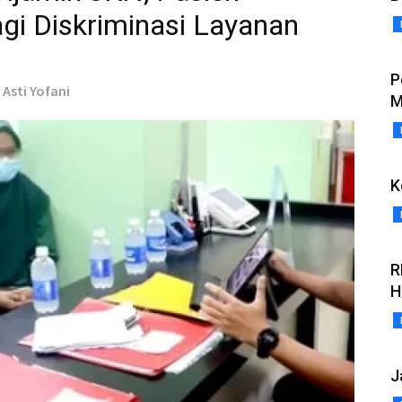
gi Diskriminasi Layanan
P
Asti Yofani
M
K
R
H
J