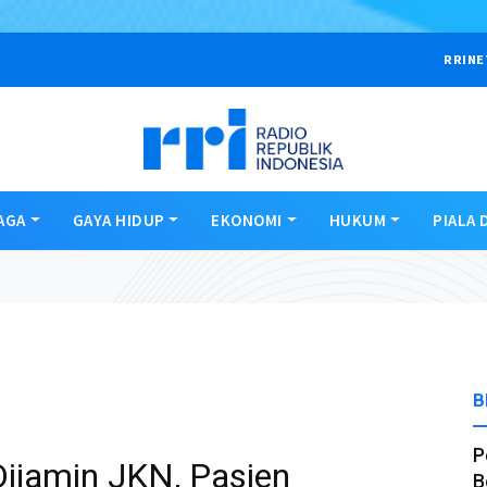
RRINE
AGA
GAYA HIDUP
EKONOMI
HUKUM
PIALA 
B
P
ijamin JKN, Pasien
B