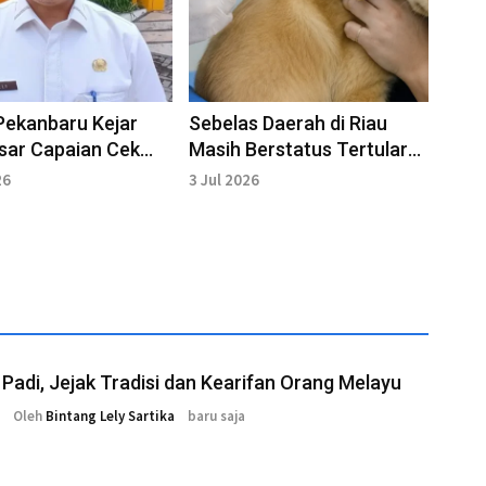
Pekanbaru Kejar
Sebelas Daerah di Riau
sar Capaian Cek
Masih Berstatus Tertular
an Gratis di Riau
Rabies hingga Kini
26
3 Jul 2026
Padi, Jejak Tradisi dan Kearifan Orang Melayu
Oleh
Bintang Lely Sartika
baru saja