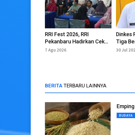
RRI Fest 2026, RRI
Dinkes 
Pekanbaru Hadirkan Cek
Tiga Be
Kesehatan Gratis
Kesehat
7 Agu 2026
30 Jul 20
BERITA
TERBARU LAINNYA
Emping 
BUDAYA