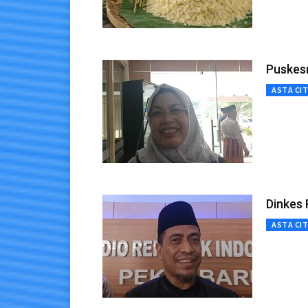
Puskes
ASTA CI
Dinkes 
ASTA CI