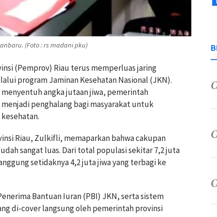
nbaru. (Foto : rs madani pku)
B
vinsi (Pemprov) Riau terus memperluas jaring
alui program Jaminan Kesehatan Nasional (JKN).
g menyentuh angka jutaan jiwa, pemerintah
gi menjadi penghalang bagi masyarakat untuk
 kesehatan.
vinsi Riau, Zulkifli, memaparkan bahwa cakupan
dah sangat luas. Dari total populasi sekitar 7,2 juta
ggung setidaknya 4,2 juta jiwa yang terbagi ke
enerima Bantuan Iuran (PBI) JKN, serta sistem
g di-cover langsung oleh pemerintah provinsi