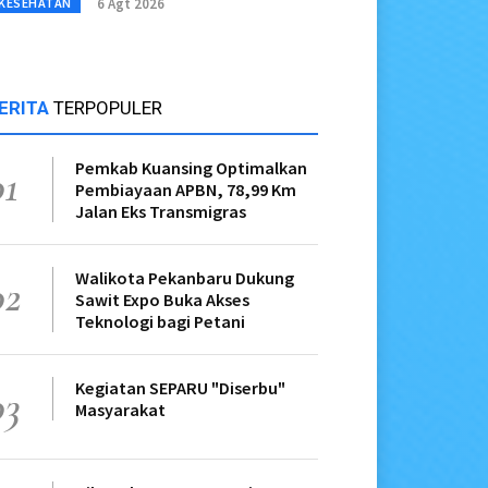
6 Agt 2026
KESEHATAN
ERITA
TERPOPULER
Pemkab Kuansing Optimalkan
01
Pembiayaan APBN, 78,99 Km
Jalan Eks Transmigras
Walikota Pekanbaru Dukung
02
Sawit Expo Buka Akses
Teknologi bagi Petani
Kegiatan SEPARU "Diserbu"
03
Masyarakat