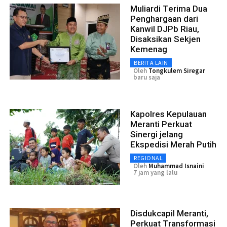
Muliardi Terima Dua
Penghargaan dari
Kanwil DJPb Riau,
Disaksikan Sekjen
Kemenag
BERITA LAIN
Oleh
Tongkulem Siregar
baru saja
Kapolres Kepulauan
Meranti Perkuat
Sinergi jelang
Ekspedisi Merah Putih
REGIONAL
Oleh
Muhammad Isnaini
7 jam yang lalu
Disdukcapil Meranti,
Perkuat Transformasi