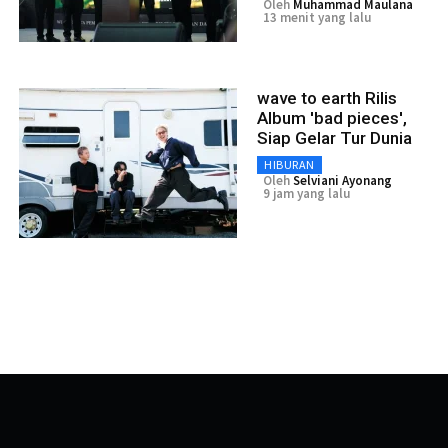
Oleh
Muhammad Maulana
13 menit yang lalu
wave to earth Rilis
Album 'bad pieces',
Siap Gelar Tur Dunia
HIBURAN
Oleh
Selviani Ayonang
9 jam yang lalu