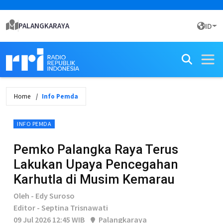
PALANGKARAYA
ID
Home
Info Pemda
INFO PEMDA
Pemko Palangka Raya Terus
Lakukan Upaya Pencegahan
Karhutla di Musim Kemarau
Oleh - Edy Suroso
Editor - Septina Trisnawati
09 Jul 2026 12:45 WIB
Palangkaraya